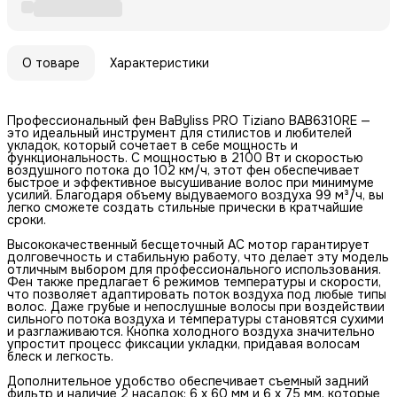
О товаре
Характеристики
Профессиональный фен BaByliss PRO Tiziano BAB6310RE —
это идеальный инструмент для стилистов и любителей
укладок, который сочетает в себе мощность и
функциональность. С мощностью в 2100 Вт и скоростью
воздушного потока до 102 км/ч, этот фен обеспечивает
быстрое и эффективное высушивание волос при минимуме
усилий. Благодаря объему выдуваемого воздуха 99 м³/ч, вы
легко сможете создать стильные прически в кратчайшие
сроки.
Высококачественный бесщеточный AC мотор гарантирует
долговечность и стабильную работу, что делает эту модель
отличным выбором для профессионального использования.
Фен также предлагает 6 режимов температуры и скорости,
что позволяет адаптировать поток воздуха под любые типы
волос. Даже грубые и непослушные волосы при воздействии
сильного потока воздуха и температуры становятся сухими
и разглаживаются. Кнопка холодного воздуха значительно
упростит процесс фиксации укладки, придавая волосам
блеск и легкость.
Дополнительное удобство обеспечивает съемный задний
фильтр и наличие 2 насадок: 6 x 60 мм и 6 x 75 мм, которые