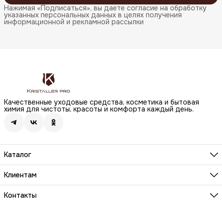
Нажимая «Подписаться», вы даете согласие на обработку
указанных персональных данных в целях получения
информационной и рекламной рассылки
Качественные уходовые средства, косметика и бытовая
химия для чистоты, красоты и комфорта каждый день.
Каталог
Бренды
Волосы
Клиентам
Лицо
О компании
Тело
Реквизиты
Контакты
Макияж
Условия сотрудничества
Бытовая химия
Адрес
Вопросы и ответы
Здоровье
г. Москва, Анненский проезд, д.1 стр. 20
Способы оплаты
Распродажа
Телефон