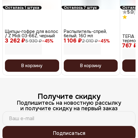
Осталась 1 штука
Осталось 7 штук
Осталас
5.0
(
1
)
Щипцы-гофре для волос
Распылитель-спрей,
/ Z Midi 03-66Z, черный
белый, 160 мл
TEFIA S
3 262 ₽
1 106 ₽
термоз
5 930 ₽
−
45
%
2 010 ₽
−
45
%
767 ₽
Protect
В корзину
В корзину
Получите скидку
Подпишитесь на новостную рассылку
и получите скидку на первый заказ
Подписаться