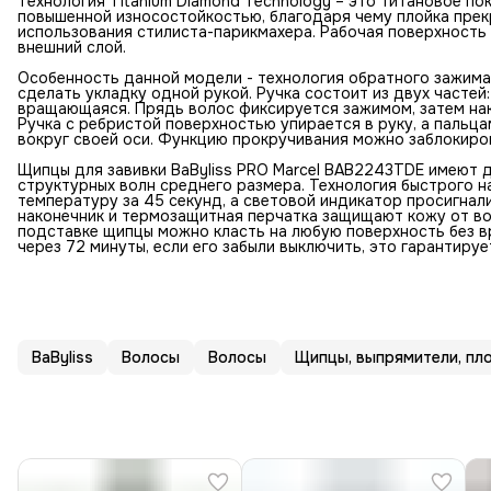
Технология Titanium Diamond Technology – это титановое по
повышенной износостойкостью, благодаря чему плойка пре
использования стилиста-парикмахера. Рабочая поверхность 
внешний слой.
Особенность данной модели - технология обратного зажим
сделать укладку одной рукой. Ручка состоит из двух частей:
вращающаяся. Прядь волос фиксируется зажимом, затем нак
Ручка с ребристой поверхностью упирается в руку, а пальц
вокруг своей оси. Функцию прокручивания можно заблокиро
Щипцы для завивки BaByliss PRO Marcel BAB2243TDE имеют д
структурных волн среднего размера. Технология быстрого 
температуру за 45 секунд, а световой индикатор просигнал
наконечник и термозащитная перчатка защищают кожу от в
подставке щипцы можно класть на любую поверхность без в
через 72 минуты, если его забыли выключить, это гарантиру
BaByliss
Волосы
Волосы
Щипцы, выпрямители, пло