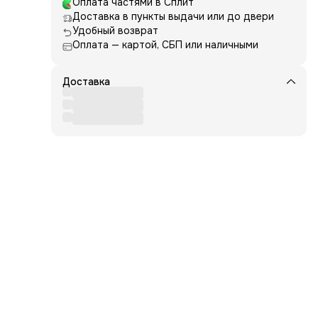
ри
Оплата частями в Сплит
жно
Доставка в пункты выдачи или до двери
Удобный возврат
или
Оплата — картой, СБП или наличными
Доставка
ния
жима
ть
няя
ос
тью
ют
го
туру
я
о