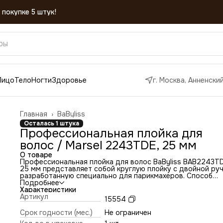
 покупке 5 штук!
Лицо
Тело
Ногти
Здоровье
г. Москва, Анненский
Главная
›
BaByliss
Осталась 1 штука
Профессиональная плойка для
волос / Marsel 2243TDE, 25 мм
О товаре
Профессиональная плойка для волос BaByliss BAB2243T
25 мм представляет собой круглую плойку с двойной руч
разработанную специально для парикмахеров. Способ
зажима изготовлен по запатентованной технологии
Подробнее
известного французского стилиста Марселя Грато.
Характеристики
Технология обратного зажима двойной ручки облегчает
Артикул
15554
работу стилиста, ускоряет работу и снимает мышечное
напряжение так как завивка волос производится одной
Срок годности (мес.)
Не ограничен
рукой. Верхняя часть ручки - подвижная, а нижняя -