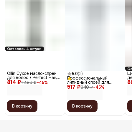
Осталось 4 штуки
Ос
Ollin Сухое масло-спрей
Щ
5.0
(
2
)
для волос / Perfect Hair,
д
Профессиональный
814 ₽
200 мл
8
на
липидный спрей для
1 480 ₽
−
45
%
ч
517 ₽
интенсивного
940 ₽
−
45
%
восстановления волос,
200 мл
В корзину
В корзину