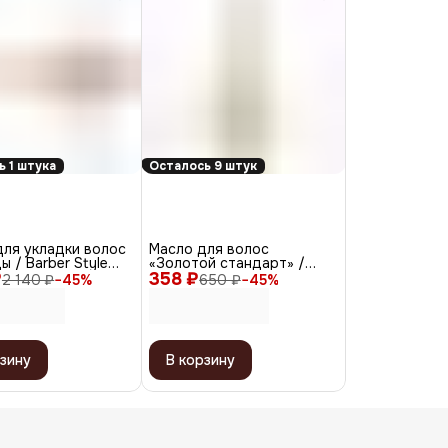
ь 1 штука
Осталось 9 штук
ля укладки волос
Масло для волос
ы / Barber Style
«Золотой стандарт» /
₽
коричневый
358 ₽
Gold Oil, 30 мл
2 140 ₽
−
45
%
650 ₽
−
45
%
зину
В корзину