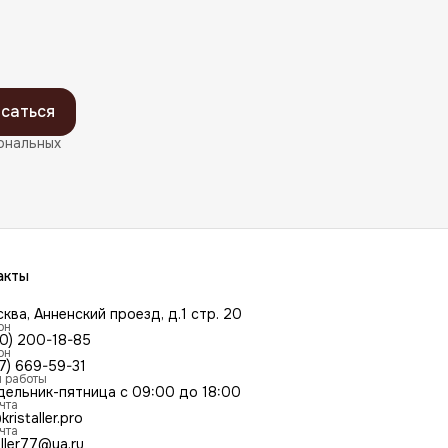
саться
ональных
акты
сква, Анненский проезд, д.1 стр. 20
он
00) 200-18-85
он
7) 669-59-31
 работы
дельник-пятница с 09:00 до 18:00
чта
kristaller.pro
чта
aller77@ya.ru