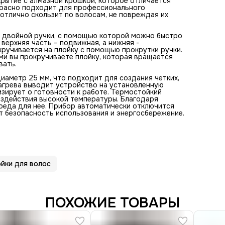
крытие с алмазной крошкой, которое отличается
автоматически отключится через 72 минуты, если его за
красно подходит для профессионального
выключить, это гарантирует безопасность использования
отлично скользит по волосам, не повреждая их
энергосбережение.
а двойной ручки, с помощью которой можно быстро
 верхняя часть – подвижная, а нижняя -
ручивается на плойку с помощью прокрутки ручки.
ами вы прокручиваете плойку, которая вращается
вать.
иаметр 25 мм, что подходит для создания четких,
нагрева выводит устройство на установленную
изирует о готовности к работе. Термостойкий
оздействия высокой температуры. Благодаря
реда для нее. Прибор автоматически отключится
ет безопасность использования и энергосбережение.
йки для волос
ПОХОЖИЕ ТОВАРЫ