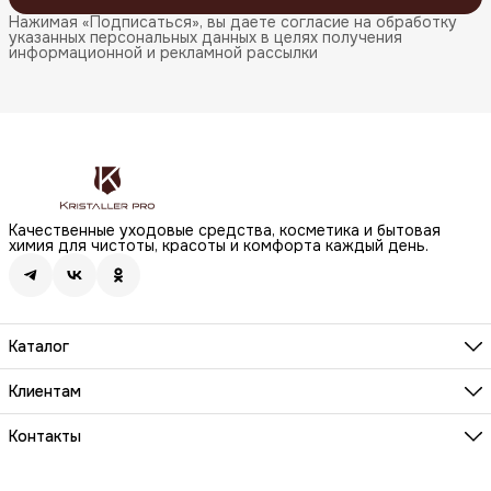
Нажимая «Подписаться», вы даете согласие на обработку
указанных персональных данных в целях получения
информационной и рекламной рассылки
Качественные уходовые средства, косметика и бытовая
химия для чистоты, красоты и комфорта каждый день.
Каталог
Бренды
Волосы
Клиентам
Лицо
О компании
Тело
Реквизиты
Контакты
Макияж
Условия сотрудничества
Бытовая химия
Адрес
Вопросы и ответы
Здоровье
г. Москва, Анненский проезд, д.1 стр. 20
Способы оплаты
Распродажа