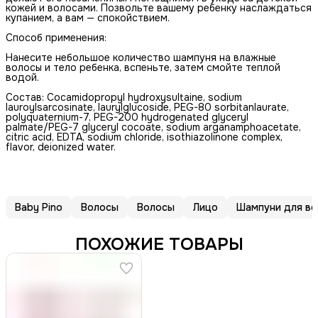
кожей и волосами. Позвольте вашему ребенку наслаждаться
купанием, а вам — спокойствием.
Способ применения:
Нанесите небольшое количество шампуня на влажные
волосы и тело ребенка, вспеньте, затем смойте теплой
водой.
Состав: Cocamidopropyl hydroxysultaine, sodium
lauroylsarcosinate, laurylglucoside, PEG-80 sorbitanlaurate,
polyquaternium-7, PEG-200 hydrogenated glyceryl
palmate/PEG-7 glyceryl cocoate, sodium arganamphoacetate,
citric acid, EDTA, sodium chloride, isothiazolinone complex,
flavor, deionized water.
Baby Pino
Волосы
Волосы
Лицо
Шампуни для во
ПОХОЖИЕ ТОВАРЫ