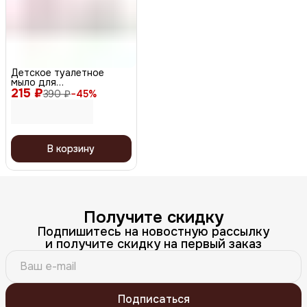
Детское туалетное
мыло для
215 ₽
чувствительной кожи
390 ₽
−
45
%
0+, 100 г
В корзину
Получите скидку
Подпишитесь на новостную рассылку
и получите скидку на первый заказ
Подписаться