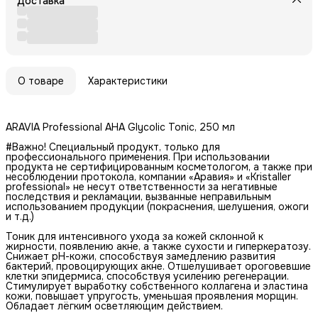
Доставка
О товаре
Характеристики
ARAVIA Professional AHA Glycolic Tonic, 250 мл
#Важно! Специальный продукт, только для
профессионального применения. При использовании
продукта не сертифицированным косметологом, а также при
несоблюдении протокола, компании «Аравия» и «Kristaller
professional» не несут ответственности за негативные
последствия и рекламации, вызванные неправильным
использованием продукции (покраснения, шелушения, ожоги
и т.д.)
Тоник для интенсивного ухода за кожей склонной к
жирности, появлению акне, а также сухости и гиперкератозу.
Снижает рН-кожи, способствуя замедлению развития
бактерий, провоцирующих акне. Отшелушивает ороговевшие
клетки эпидермиса, способствуя усилению регенерации.
Стимулирует выработку собственного коллагена и эластина
кожи, повышает упругость, уменьшая проявления морщин.
Обладает лёгким осветляющим действием.