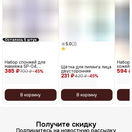
Осталось 5 штук
5.0
(
2
)
Набор спонжей для
Набор 
макияжа SP-04,
кожей 
Щётка для пилинга лица
385 ₽
треугольники, 8 шт.
594 
увлажне
двусторонняя
700 ₽
−
45
%
x 2, 20
231 ₽
420 ₽
−
45
%
В корзину
В корзину
Получите скидку
Подпишитесь на новостную рассылку