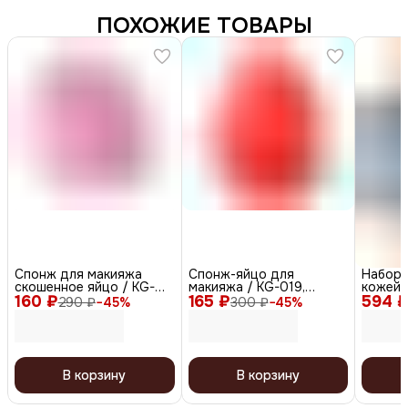
ПОХОЖИЕ ТОВАРЫ
Спонж для макияжа
Спонж-яйцо для
Набор 
скошенное яйцо / KG-
макияжа / KG-019,
кожей 
160 ₽
011, розовый
165 ₽
коралловый
594 
увлажне
290 ₽
−
45
%
300 ₽
−
45
%
x 2, 20
В корзину
В корзину