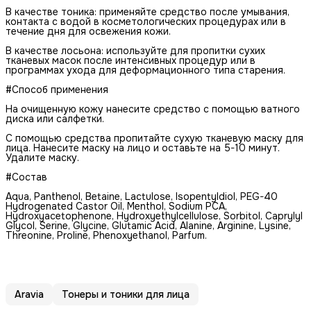
В качестве тоника: применяйте средство после умывания,
контакта с водой в косметологических процедурах или в
течение дня для освежения кожи.
В качестве лосьона: используйте для пропитки сухих
тканевых масок после интенсивных процедур или в
программах ухода для деформационного типа старения.
#Способ применения
На очищенную кожу нанесите средство с помощью ватного
диска или салфетки.
С помощью средства пропитайте сухую тканевую маску для
лица. Нанесите маску на лицо и оставьте на 5-10 минут.
Удалите маску.
#Состав
Aqua, Panthenol, Betaine, Lactulose, Isopentyldiol, PEG-40
Hydrogenated Castor Oil, Menthol, Sodium PCA,
Hydroxyacetophenone, Hydroxyethylcellulose, Sorbitol, Caprylyl
Glycol, Serine, Glycine, Glutamic Acid, Alanine, Arginine, Lysine,
Threonine, Proline, Phenoxyethanol, Parfum.
Aravia
Тонеры и тоники для лица