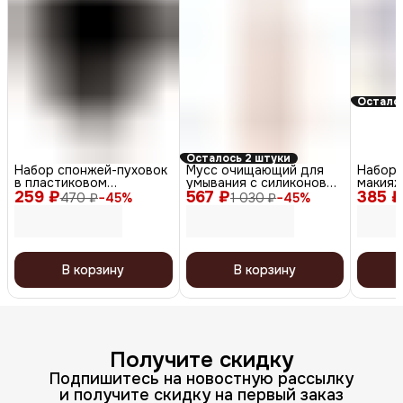
Осталос
Осталось 2 штуки
Набор спонжей-пуховок
Мусс очищающий для
Набор 
в пластиковом
умывания с силиконовой
макияж
259 ₽
контейнере для сухих и
567 ₽
щеточкой, 150 мл
385 ₽
треугол
470 ₽
−
45
%
1 030 ₽
−
45
%
кремовых текстур,
черный, 6 шт.
В корзину
В корзину
Получите скидку
Подпишитесь на новостную рассылку
и получите скидку на первый заказ