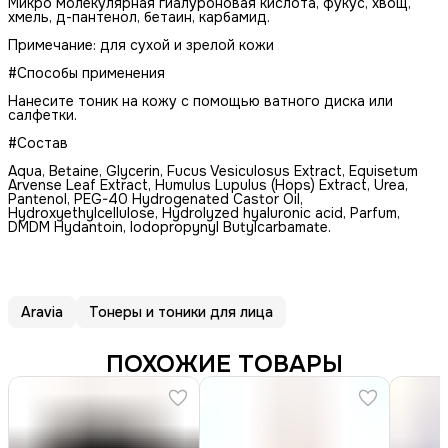
Микро молекулярная гиалуроновая кислота, фукус, хвощ,
хмель, д-пантенол, бетаин, карбамид.
Примечание: для сухой и зрелой кожи
#Способы применения
Нанесите тоник на кожу с помощью ватного диска или
салфетки.
#Состав
Aqua, Betaine, Glycerin, Fucus Vesiculosus Extract, Equisetum
Arvense Leaf Extract, Humulus Lupulus (Hops) Extract, Urea,
Pantenol, PEG-40 Hydrogenated Castor Oil,
Hydroxyethylcellulose, Hydrolyzed hyaluronic acid, Parfum,
DMDM Hydantoin, Iodopropynyl Butylcarbamate.
Aravia
Тонеры и тоники для лица
ПОХОЖИЕ ТОВАРЫ