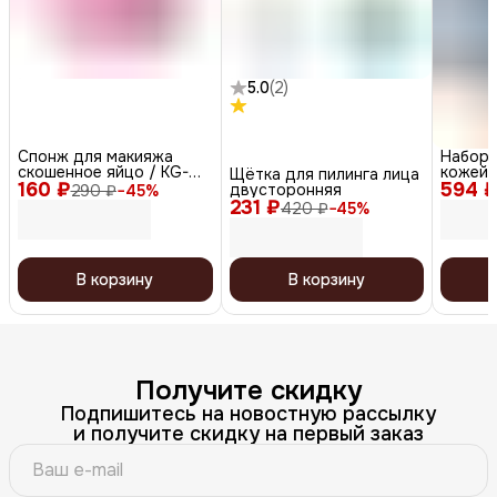
5.0
(
2
)
Спонж для макияжа
Набор 
скошенное яйцо / KG-
кожей 
Щётка для пилинга лица
160 ₽
011, розовый
594 
увлажне
двусторонняя
290 ₽
−
45
%
x 2, 20
231 ₽
420 ₽
−
45
%
В корзину
В корзину
Получите скидку
Подпишитесь на новостную рассылку
и получите скидку на первый заказ