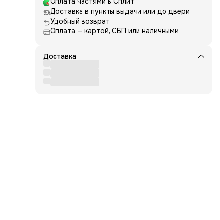
Оплата частями в Сплит
Доставка в пункты выдачи или до двери
ные
Удобный возврат
Оплата — картой, СБП или наличными
Доставка
т и
щими
я
ю
ься.
,