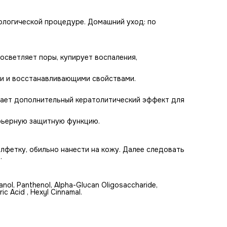
ологической процедуре. Домашний уход: по
осветляет поры, купирует воспаления,
и и восстанавливающими свойствами.
вает дополнительный кератолитический эффект для
арьерную защитную функцию.
алфетку, обильно нанести на кожу. Далее следовать
.
hanol, Panthenol, Alpha-Glucan Oligosaccharide,
ic Acid , Hexyl Cinnamal.