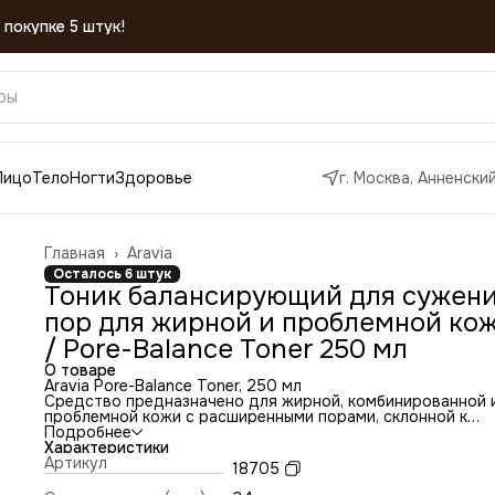
Лицо
Тело
Ногти
Здоровье
г. Москва, Анненский
Главная
›
Aravia
Осталось 6 штук
Тоник балансирующий для сужен
пор для жирной и проблемной ко
/ Pore-Balance Toner 250 мл
О товаре
Aravia Pore-Balance Toner, 250 мл
Средство предназначено для жирной, комбинированной 
проблемной кожи с расширенными порами, склонной к
появлению акне и комедонов. Эффективно удаляет
Подробнее
остаточные загрязнения, растворяет себум, скопившийся
Характеристики
порах, предотвращая образование закрытых комедонов 
Артикул
18705
развитие акне.
Благодаря наличию ниацинамида и пантенола в составе,