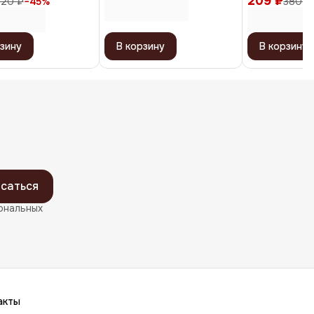
209 ₽
20 ₽
−
45
%
380 ₽
нейлон, черн
зину
В корзину
В корзину
саться
ональных
акты