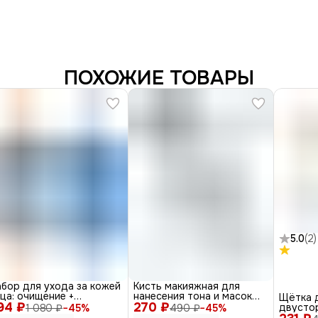
ПОХОЖИЕ ТОВАРЫ
5.0
(
2
)
бор для ухода за кожей
Кисть макияжная для
ца: очищение +
нанесения тона и масок
Щётка д
94 ₽
лажнение, 4 шт.,15 мл x
270 ₽
плоская округлая, черный,
двусто
1 080 ₽
−
45
%
490 ₽
−
45
%
 20 мл x 2
17 см