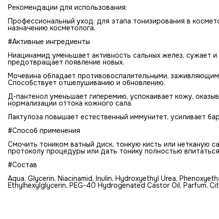
Рекомендации для использования:
Профессиональный уход: для этапа тонизирования в космет
назначению косметолога.
#Активные ингредиенты
Ниацинамид уменьшает активность сальных желез, сужает и 
предотвращает появление новых.
Мочевина обладает противовоспалительными, заживляющим
Способствует отшелушиванию и обновлению.
Д-пантенол уменьшает гиперемию, успокаивает кожу, оказы
нормализации оттока кожного сала.
Лактулоза повышает естественный иммунитет, усиливает б
#Способ применения
Смочить тоником ватный диск, тонкую кисть или нетканую с
протоколу процедуры или дать тонику полностью впитаться
#Состав
Aqua, Glycerin, Niacinamid, Inulin, Hydroxyethyl Urea, Phenoxyet
Ethylhexylglycerin, PEG-40 Hydrogenated Castor Oil, Parfum, Citr