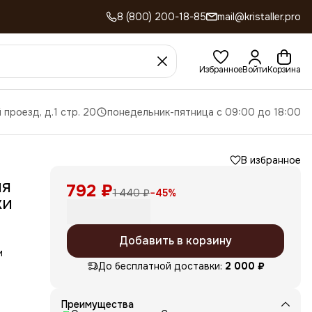
8 (800) 200-18-85
mail@kristaller.pro
Избранное
Войти
Корзина
 проезд, д.1 стр. 20
понедельник-пятница с 09:00 до 18:00
В избранное
ия
792 ₽
1 440 ₽
−
45
%
жи
Добавить в корзину
и
До бесплатной доставки:
2 000 ₽
 в
и
Преимущества