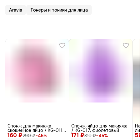
Aravia
Тонеры и тоники для лица
Спонж для макияжа
Спонж-яйцо для макияжа
На
скошенное яйцо / KG-011,
/ KG-017, фиолетовый
ли
160 ₽
розовый
171 ₽
5
ув
290 ₽
−
45
%
310 ₽
−
45
%
2,