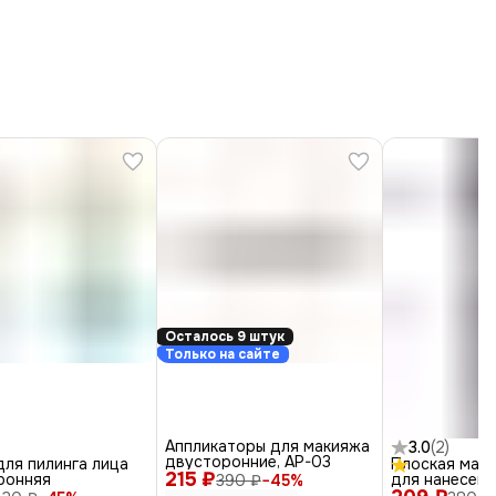
Осталось 9 штук
Только на сайте
Аппликаторы для макияжа
3.0
(
2
)
двусторонние, AP-03
ля пилинга лица
Плоская маки
215 ₽
ронняя
для нанесени
390 ₽
−
45
%
средств и ма