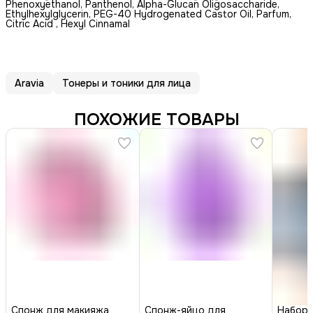
Phenoxyethanol, Panthenol, Alpha-Glucan Oligosaccharide,
Ethylhexylglycerin, PEG-40 Hydrogenated Castor Oil, Parfum,
Citric Acid , Hexyl Cinnamal
Aravia
Тонеры и тоники для лица
ПОХОЖИЕ ТОВАРЫ
Спонж для макияжа
Спонж-яйцо для
Набор 