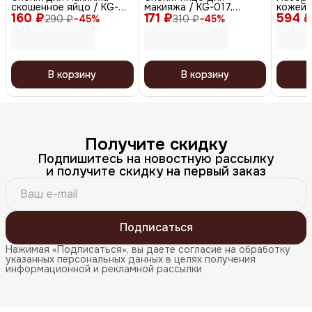
скошенное яйцо / KG-
макияжа / KG-017,
кожей 
160 ₽
011, розовый
171 ₽
фиолетовый
594 
увлажне
290 ₽
−
45
%
310 ₽
−
45
%
x 2, 20
В корзину
В корзину
Получите скидку
Подпишитесь на новостную рассылку
и получите скидку на первый заказ
Подписаться
Нажимая «Подписаться», вы даете согласие на обработку
указанных персональных данных в целях получения
информационной и рекламной рассылки