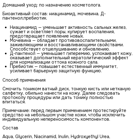
Домашний уход: по назначению косметолога.
Биоактивный состав: ниацинамид, мочевина, Д-
пантенол,пребиотик.
Ниацинамид — уменьшает активность сальных желез,
сужает и осветляет поры, купирует воспаления,
предотвращает появление новых.
Мочевина — обладает противовоспалительными,
заживляющими и восстанавливающими свойствами.
Способствует отшелушиванию и обновлению.
Д-пантенол — уменьшает гиперемию, успокаивает кожу,
оказывает дополнительный кератолитический эффект
для нормализации оттока кожного сала.
Пребиотик — повышает естественный иммунитет,
усиливает барьерную защитную функцию.
Способ применения
Смочить тоником ватный диск, тонкую кисть или нетканую
салфетку, обильно нанести на кожу. Далее следовать
протоколу процедуры или дать тонику полностью
впитаться.
Примечание: перед первым применением протестируйте
средство на небольшом участке кожи, чтобы исключить
индивидуальную непереносимость компонентов.
Состав
Aqua, Glycerin, Niacinamid, Inulin, Hydroxyethyl Urea,