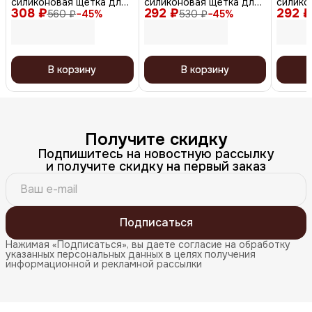
силиконовая щетка для
силиконовая щетка для
силико
308 ₽
мытья волос и кожи
292 ₽
мытья волос и кожи
292 ₽
мытья 
560 ₽
−
45
%
530 ₽
−
45
%
головы, синий
головы, розовый
головы
В корзину
В корзину
Получите скидку
Подпишитесь на новостную рассылку
и получите скидку на первый заказ
Подписаться
Нажимая «Подписаться», вы даете согласие на обработку
указанных персональных данных в целях получения
информационной и рекламной рассылки