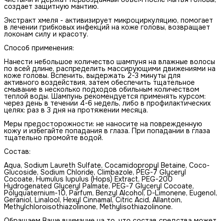
создает защитную мантию.
Экстракт хмеля - активизирует микроциркуляцию, помогает
в лечении грибковых инфекций на коже головы, возвращает
локонам силу и красоту.
Способ применения:
Нанести небольшое количество шампуня на влажные волосы
по всей длине, распределить массирующими движениями на
коже головы. Вспенить, выдержать 2-3 минуты для
активного воздействия, затем обеспечить тщательное
смывание в несколько подходов обильным количеством
теплой воды. Шампунь рекомендуется применять курсом:
через день в течении 4-6 недель, либо в профилактических
целях: раз в 3 дня на протяжении месяца.
Меры предосторожности: не наносите на поврежденную
кожу и избегайте попадания в глаза. При попадании в глаза
тщательно промойте водой.
Состав:
Aqua, Sodium Laureth Sulfate, Cocamidopropyl Betaine, Coco-
Glucoside, Sodium Chloride, Climbazole, PEG-7 Glyceryl
Cocoate, Humulus lupulus (Hops) Extract, PEG-200
Hydrogenated Glyceryl Palmate, PEG-7 Glyceryl Cocoate,
Polyquaternium-10, Parfum, Benzyl Alcohol, D-Limonene, Eugenol,
Geraniol, Linalool, Hexyl Cinnamal, Citric Acid, Allantoin,
Methylchloroisothiazolinone, Methylisothiazolinone.
Обращаем Ваше внимание на то, что состав средства может