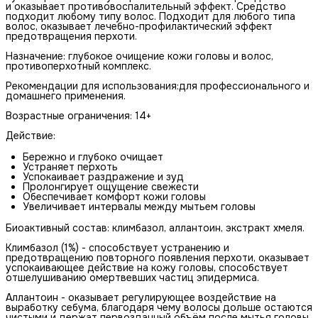
и оказывает противовоспалительный эффект. Средство
подходит любому типу волос. Подходит для любого типа
волос, оказывает лечебно-профилактический эффект
предотвращения перхоти.
Назначение: глубокое очищение кожи головы и волос,
противоперхотный комплекс.
Рекомендации для использования:для профессионального и
домашнего применения.
Возрастные ограничения: 14+
Действие:
Бережно и глубоко очищает
Устраняет перхоть
Успокаивает раздражение и зуд
Пролонгирует ощущение свежести
Обеспечивает комфорт кожи головы
Увеличивает интервалы между мытьем головы
Биоактивный состав: климбазол, аллантоин, экстракт хмеля.
Климбазол (1%) - способствует устранению и
предотвращению повторного появления перхоти, оказывает
успокаивающее действие на кожу головы, способствует
отшелушиванию омертвевших частиц эпидермиса.
Аллантоин - оказывает регулирующее воздействие на
выработку себума, благодаря чему волосы дольше остаются
чистыми и держат первозданный объём после мытья головы,