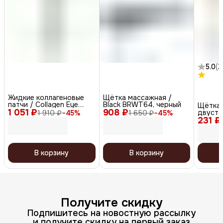
5.0
(
2
Жидкие коллагеновые
Щётка массажная /
патчи / Collagen Eye
Black BRWT64, черный
Щётка 
1 051 ₽
Patch, 30 мл
908 ₽
двусто
1 910 ₽
−
45
%
1 650 ₽
−
45
%
231 ₽
В корзину
В корзину
Получите скидку
Подпишитесь на новостную рассылку
и получите скидку на первый заказ