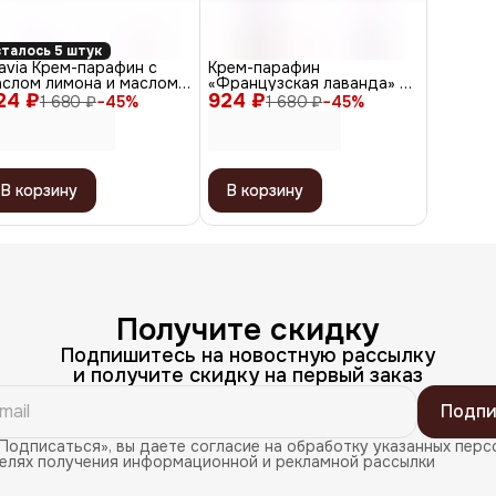
талось 5 штук
avia Крем-парафин с
Крем-парафин
аслом лимона и маслом
«Французская лаванда» с
24 ₽
ноградных косточек /
924 ₽
маслом ши и экстрактом
1 680 ₽
−
45
%
1 680 ₽
−
45
%
опический коктейль, 210
лаванды, 210 мл
л
В корзину
В корзину
Получите скидку
Подпишитесь на новостную рассылку
и получите скидку на первый заказ
Подпи
Подписаться», вы даете согласие на обработку указанных перс
целях получения информационной и рекламной рассылки