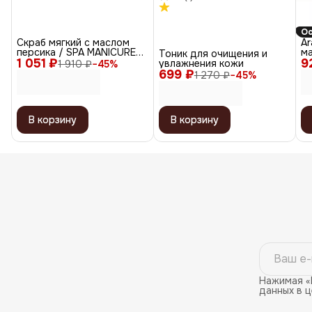
Ос
Скраб мягкий с маслом
Ar
персика / SPA MANICURE
м
Тоник для очищения и
1 051 ₽
SOFT SCRUB, 300 мл
9
ви
увлажнения кожи
1 910 ₽
−
45
%
Тр
699 ₽
1 270 ₽
−
45
%
м
В корзину
В корзину
Нажимая «
данных в 