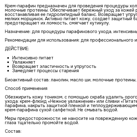
Крем-парафин предназначен для проведения процедуры хол
молочные протеины. Обеспечивает бережный уход за кожей р
восстанавливая ее гидролипидный баланс. Возвращает упру
мелких морщинок. Активно питает кожу, создает защитный б
предотвращает их ломкость, смягчает кутикулу.
Назначение: для процедуры парафинового ухода, интенсивны
Рекомендации для использования: для профессионального и
ДЕЙСТВИЕ:
Интенсивно питает
Увлажняет
Возвращает эластичность и упругость
Замедляет процессы старения
Биоактивный состав: ланолин, масло ши, молочные протеины, 
Способ применения
Обезжирить кожу тоником, с помощью скраба удалить орого
ухода: крем-флюид «Нежное увлажнение» или сливки «Питате
парафина, накрыть защитной пленкой и теплоудерживающим 
крем-парафина сухой салфеткой. Не смывать водой.
Меры предосторожности: не наносите на поврежденную кожу 
глаза тщательно промойте водой.
Состав: