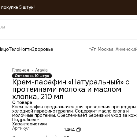
Лицо
Тело
Ногти
Здоровье
г. Москва, Анненский
Главная
›
Aravia
Осталось 10 штук
Крем-парафин «Натуральный» с
протеинами молока и маслом
хлопка, 210 мл
О товаре
Крем-парафин предназначен для проведения процедуры
холодной парафинотерапии. Содержит масло хлопа и
молочные протеины. Обеспечивает бережный уход за кож
рук и ног. Интенсивно увлажняет и смягчает кожу,
Подробнее
восстанавливая ее гидролипидный баланс. Возвращает
Характеристики
упругость и эластичность, способствует разглаживанию
Артикул
1464
мелких морщинок. Активно питает кожу, создает защитн
барьер, оказывает укрепляющее действие на ногти,