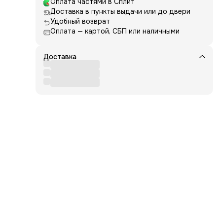
Оплата частями в Сплит
Доставка в пункты выдачи или до двери
Удобный возврат
го и
Оплата — картой, СБП или наличными
Доставка
ны,
щим
афина
за
ация