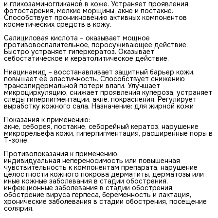
и гликозаминогликанов в коже. Устраняет проявления
фотостарения, мелкие морщины, акне и постакне.
Способствует проникновению активных компонентов
косметических средств в кожу.
Салициловая кислота – оказывает мощное
противовоспалительное, поросуживающее действие.
Быстро устраняет гиперкератоз. Оказывает
себостатическое и кератолитическое действие.
Ниацинамид – восстанавливает защитный барьер кожи,
повышает её эластичность. Способствует снижению
трансэпидермальной потери влаги. Улучшает
микроциркуляцию, снижает проявления купероза, устраняет
следы гиперпигментации, акне, покраснения. Регулирует
выработку кожного сала. Назначение: для жирной кожи
Показания к применению:
акне, себорея, постакне, себорейный кератоз, нарушение
микрорельефа кожи, гиперпигментация, расширенные поры в
Т-зоне.
Противопоказания к применению:
индивидуальная непереносимость или повышенная
чувствительность к компонентам препарата, нарушение
целостности кожного покрова дерматиты, дерматозы или
иные кожные заболевания в стадии обострения,
инфекционные заболевания в стадии обострения,
обострение вируса герпеса, беременность и лактация,
хронические заболевания в стадии обострения, посещение
солярия.