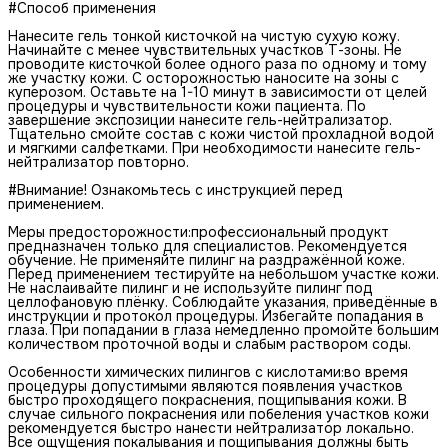
#Способ применения
Нанесите гель тонкой кисточкой на чистую сухую кожу.
Начинайте с менее чувствительных участков Т-зоны. Не
проводите кисточкой более одного раза по одному и тому
же участку кожи. С осторожностью наносите на зоны с
куперозом. Оставьте на 1-10 минут в зависимости от целей
процедуры и чувствительности кожи пациента. По
завершение экспозиции нанесите гель-нейтрализатор.
Тщательно смойте состав с кожи чистой прохладной водой
и мягкими салфетками. При необходимости нанесите гель-
нейтрализатор повторно.
#Внимание! Ознакомьтесь с инструкцией перед
применением.
Меры предосторожности:профессиональный продукт
предназначен только для специалистов. Рекомендуется
обучение. Не применяйте пилинг на раздражённой коже.
Перед применением тестируйте на небольшом участке кожи.
Не наслаивайте пилинг и не используйте пилинг под
целлофановую плёнку. Соблюдайте указания, приведённые в
инструкции и протокол процедуры. Избегайте попадания в
глаза. При попадании в глаза немедленно промойте большим
количеством проточной воды и слабым раствором соды.
Особенности химических пилингов с кислотами:во время
процедуры допустимыми являются появления участков
быстро проходящего покраснения, пощипывания кожи. В
случае сильного покраснения или побеления участков кожи
рекомендуется быстро нанести нейтрализатор локально.
Все ощущения покалывания и пощипывания должны быть