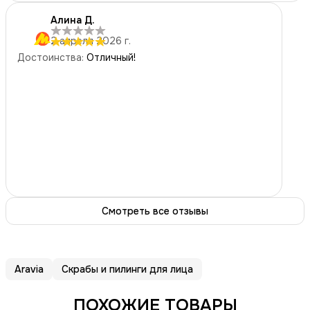
5
звёзд
1
Алина Д.
4
звезды
0
2 апреля 2026 г.
3
звезды
0
Достоинства
:
Отличный!
2
звезды
0
1
звезда
0
Смотреть все отзывы
Aravia
Скрабы и пилинги для лица
ПОХОЖИЕ ТОВАРЫ