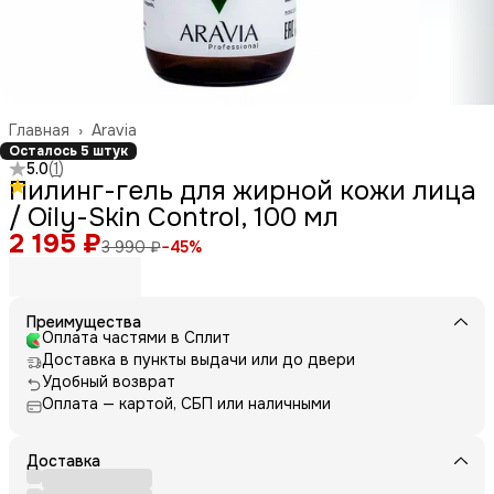
Главная
›
Aravia
Осталось 5 штук
5.0
(
1
)
Пилинг-гель для жирной кожи лица
/ Oily-Skin Control, 100 мл
2 195 ₽
3 990 ₽
−
45
%
Преимущества
Оплата частями в Сплит
Доставка в пункты выдачи или до двери
Удобный возврат
Оплата — картой, СБП или наличными
Доставка