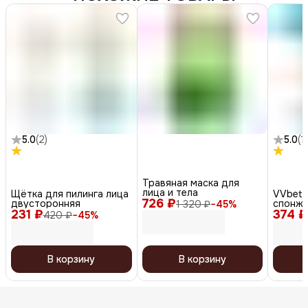
5.0
(
2
)
5.0
(
1
)
Травяная маска для
лица и тела
Щётка для пилинга лица
VVbett
726 ₽
двусторонняя
спонж 
1 320 ₽
−
45
%
231 ₽
374 ₽
Spong
420 ₽
−
45
%
В корзину
В корзину