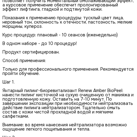
позволяет получить моментальный омолаживающий эффект,
а курсовое применение обеспечит пролонгированный
эффект лифтинга, гладкой и подтянутой кожи.
Показания к применению процедуры: тусклый цвет лица,
неровный тон, склонность к отечности, пастозность, мелкие
морщины, купероз.
Курс процедур: плановый - 10 сеансов (еженедельно)
В одном наборе - до 10 процедур!
Продукт сертифицирован.
Способ применения:
Только для профессионального применения. Рекомендуется
пройти обучение.
Шаг 1.
Янтарный пилинг-биоревитализант Renew Amber BioPeel:
нанести пилинг кисточкой на сухую очищенную от макияжа и
подготовленную кожу. Оставить на 7-10 минут. По
завершении экспозиции при необходимости нейтрализовать
действие пилинга нейтрализатором. Тщательно смыть
состав с кожи чистой прохладной водой и мягкими
салфетками.
Внимание: во время нанесения нейтрализатора возможно
ощущение легкого пощипывания и тепла.