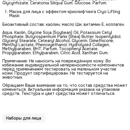
Glycyrrhizate, Ceratonia Siliqua Gum, Glucose, Parfum.
Маска для лица с эффектом криолифтинга Cryo Lifting
Mask:
Биоактивный состав: каолин, масло Ши, витамин Е, коллаген.
Aqua, Kaolin, Glycine Soja (Soybean) Oil, Potassium Cetyl
Phosphate, Butyrospermum Parkii (Shea) Butter, Isopentyldiol,
Glyceryl Stearate, Cetearyl Alcohol, Glycerin, Dimethicone,
Menthyl Lactate, Phenoxyethanol, Hydrolyzed Collagen,
Methylparaben, BHT, Parfum, Tocopheryl Acetate,
Propylparaben, Ethylparaben, Citric Acid, Xanthan Gum.
Примечание: Не наносить на повреждённую кожу. Во
избежание индивидуальной непереносимости компонентов
перед применением тестировать на маленьком участке
кожи. Продукт сертифицирован. Не тестируется на
животных.
Обращаем Ваше внимание на то, что состав средства может
измениться. Актуальная информация указана на упаковке
средств. Текстура и цвет средства может отличаться.
Наборы для лица