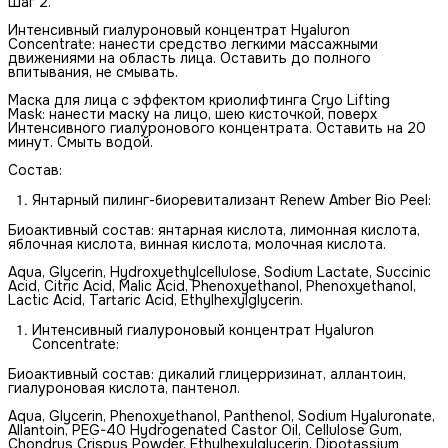
Шаг 2.
Интенсивный гиалуроновый концентрат Hyaluron
Concentrate: нанести средство легкими массажными
движениями на область лица. Оставить до полного
впитывания, не смывать.
Маска для лица с эффектом криолифтинга Cryo Lifting
Mask: нанести маску на лицо, шею кисточкой, поверх
Интенсивного гиалуронового концентрата. Оставить на 20
минут. Смыть водой.
Состав:
Янтарный пилинг-биоревитализант Renew Amber Bio Peel:
Биоактивный состав: янтарная кислота, лимонная кислота,
яблочная кислота, винная кислота, молочная кислота.
Aqua, Glycerin, Hydroxyethylcellulose, Sodium Lactate, Succinic
Acid, Citric Acid, Malic Acid, Phenoxyethanol, Phenoxyethanol,
Lactic Acid, Tartaric Acid, Ethylhexylglycerin.
Интенсивный гиалуроновый концентрат Hyaluron
Concentrate:
Биоактивный состав: дикалий глицерризинат, аллантоин,
гиалуроновая кислота, пантенол.
Aqua, Glycerin, Phenoxyethanol, Panthenol, Sodium Hyaluronate,
Allantoin, PEG-40 Hydrogenated Castor Oil, Cellulose Gum,
Chondrus Crispus Powder, Ethylhexylglycerin, Dipotassium