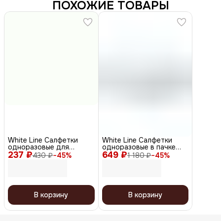
ПОХОЖИЕ ТОВАРЫ
White Line Салфетки
White Line Салфетки
одноразовые для
одноразовые в пачке
237 ₽
косметических
649 ₽
для косметических
430 ₽
−
45
%
1 180 ₽
−
45
%
процедур, 8 х 40 см,
процедур, Артвакс
белый, 100 шт.
10644, 40 г/м², 30 х 30
см, белый, 100 шт.
В корзину
В корзину