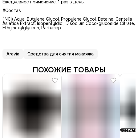
Ежедневное применение, 1 раз в день.
#Состав
(INCI) Aqua, Butylene Glycol, Propylene Glycol, Betaine, Centella
Asiatica Extract, Isopentyldiol, Disodium Coco-glucoside Citrate,
Ethylhexylglycerin, Parfumep
Aravia
Средства для снятия макияжа
ПОХОЖИЕ ТОВАРЫ
Осталос