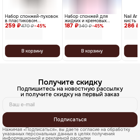
Набор спонжей-пуховок
Набор спонжей для
Nail Ar
в пластиковом
жидких и кремовых
кисть 
259 ₽
контейнере для сухих и
187 ₽
текстур, 2 шт.
286 ₽
футляр
470 ₽
−
45
%
340 ₽
−
45
%
кремовых текстур,
черный, 6 шт.
В корзину
В корзину
Получите скидку
Подпишитесь на новостную рассылку
и получите скидку на первый заказ
Подписаться
Нажимая «Подписаться», вы даете согласие на обработку
указанных персональных данных в целях получения
информационной и рекламной рассылки