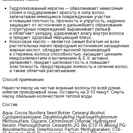
Гидролизованный кератин — обволакивает невесомым
слоем и поддерживает красоту и силу волос,
запечатывая имеющиеся поврежденные участки
и повышая плотность, прочность и упругость, надежно
защищает от истончения и дальнейшего образования
структурных повреждений, выравнивает рельеф
и облегчает укладку, удерживает влагу внутри волоса
и придает здоровый мерцающий блеск.
Кокосовое масло — является самым богатым из всех
растительных масел природным источником насыщенных
жирных кислот, обладает высокой проникающей
в стержень волоса способностью, насыщает ценными
микроэлементами и витаминами А, Е, К, активно
увлажняет, придает шелковистость и повышает
эластичность, предотвращая ломкость и сечение волос,
а также облегчая расчесывание.
Способ применения
Нанести маску на чистые влажные волосы по всей длине,
избегая прикорневой зоны. Оставить на 3-10 минут. Смыть
маску обильным количеством теплой воды.
Состав
Aqua, Cocos Nucifera Seed Butter, Cetearyl Alcohol,
Cyclopentasiloxane, Dipalmitoylethyl Hydroxyethylmonium
Methosulfate, Glycerin, Cetrimonium Chloride, Hydrolyzed
Keratin, Phenoxyethanol, Ceteareth-20, Bis (C13-15 Alkoxy) PG-
Amodimethicone, Dimethiconol, Parfum, Methylparaben, C14-