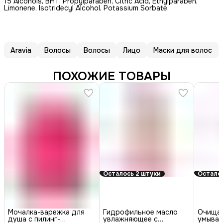
15 Alcohols, BHT, Propylparaben, Citric Acid, Ethylparaben,
Limonene, Isotridecyl Alcohol, Potassium Sorbate.
Aravia
Волосы
Волосы
Лицо
Маски для волос
ПОХОЖИЕ ТОВАРЫ
Осталось 2 штуки
Осталос
Мочалка-варежка для
Гидрофильное масло
Очищаю
душа с пилинг-
увлажняющее с
умыван