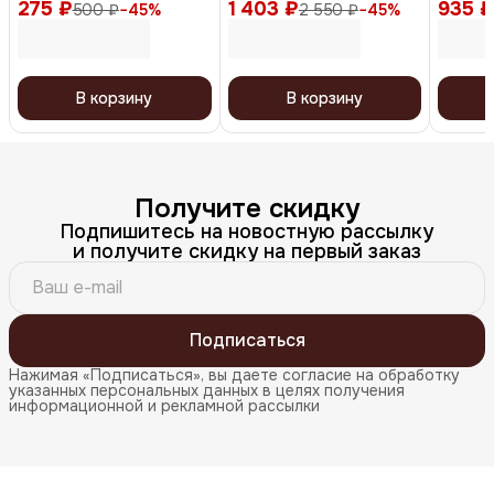
275 ₽
эффектом, уплотненная,
1 403 ₽
гиалуроновой кислотой
935 ₽
и пант
500 ₽
−
45
%
2 550 ₽
−
45
%
розовый
и кокосом / Hyaluronic
Clean G
Oil Cleanser, 150 мл
В корзину
В корзину
Получите скидку
Подпишитесь на новостную рассылку
и получите скидку на первый заказ
Подписаться
Нажимая «Подписаться», вы даете согласие на обработку
указанных персональных данных в целях получения
информационной и рекламной рассылки