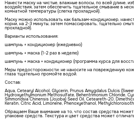
Нанести маску на чистые, влажные волосы, по всей длине, из
воздействия, затем обеспечить тщательное смывание в нес
комнатной температуры (слегка прохладной).
Маску можно использовать как бальзам-кондиционер, нанести
корни, на 2-3 минуты, затем помассировать, тщательно смы
прохладной).
Варианты использования:
шампунь + кондиционер (ежедневно)
шампунь + маска (1-2 раз в неделю)
шампунь + маска + кондиционер (программа курса для восст
Меры предосторожности: не наносите на поврежденную кожу 
глаза тщательно промойте водой.
Состав:
Aqua, Cetearyl Alcohol, Glycerin, Prunus Amygdalus Dulcis (Sweet 
Hydroxyethylmonium Methosulfate, Behentrimonium Chloride, Cycl
Simmondsia Chinensis (Jojoba) Seed Oil, Ceteareth-20, Dimethic
Keratin, Citric Acid, Limonene, Phenoxyethanol, Methylchloroisot
Обращаем Ваше внимание на то, что состав средства может
упаковке средств. Текстура и цвет средства может отличат