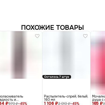
ПОХОЖИЕ ТОВАРЫ
Осталось 7 штук
поласкиватель
Распылитель-спрей, белый,
Мочалк
адкость и
160 мл
душа с 
34 ₽
аминирование, 1000 мл
1 106 ₽
165 ₽
односл
970 ₽
−
45
%
2 010 ₽
−
45
%
3