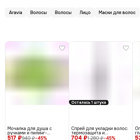
Aravia
Волосы
Волосы
Лицо
Маски для волос
Осталась 1 штука
Мочалка для душа с
Спрей для укладки волос:
О
ручками и пилинг-
термозащита и
гл
517 ₽
эффектом / Rainbow-Ring
704 ₽
антистатик All-In-One
5
л
940 ₽
−
45
%
1 280 ₽
−
45
%