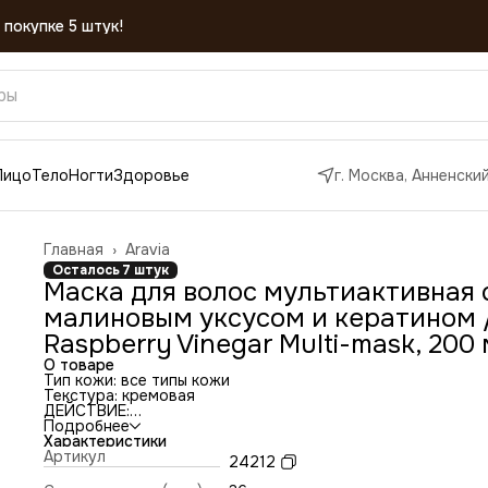
Лицо
Тело
Ногти
Здоровье
г. Москва, Анненский
Главная
›
Aravia
Осталось 7 штук
Маска для волос мультиактивная 
малиновым уксусом и кератином 
Raspberry Vinegar Multi-mask, 200
О товаре
Тип кожи: все типы кожи
Текстура: кремовая
ДЕЙСТВИЕ:
Восстанавливает структуру волос
Подробнее
Нормализует кожно-липидный баланс
Характеристики
Обеспечивает защитные функции локонов
Артикул
24212
Предотвращает ломкость и сечение волос
Придает блеск и шелковистость