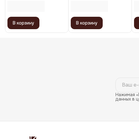
Long Exfoliating Towel,
Styler, 150 мл
розово-зеленая
В корзину
В корзину
Нажимая «
данных в 