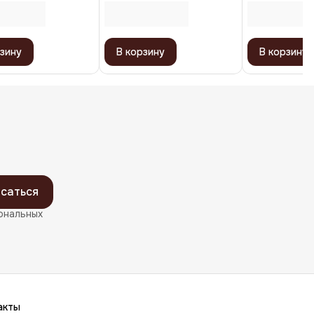
Gel, 150 мл
зину
В корзину
В корзину
саться
ональных
акты