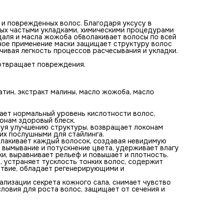
регенерирующими и противовоспалительными свойствам
Масло миндаля - питает кожу головы, способствует
нормализации секрета кожного сала, снимает чувство
 и поврежденных волос. Благодаря уксусу в
дискомфорта, укрепляет корни, создавая оптимальные
ых частыми укладками, химическими процедурами
условия для роста волос, защищает от сечения и сухост
ндаля и масла жожоба обволакивает волосы по всей
кончики волос.
рное применение маски защищает структуру волос
чивая легкость процессов расчесывания и укладки.
Способ применения:
Нанести маску на чистые, влажные волосы, по всей длине,
дотвращает повреждения.
избегая корней. Оставить на 15-20 минут для воздействи
затем обеспечить тщательное смывание в несколько
подходов обильным количеством воды комнатной
температуры (слегка прохладной).
ратин, экстракт малины, масло жожоба, масло
Маску можно использовать как бальзам-кондиционер,
нанести на кончики волос или с середины роста, избегая
корни, на 2-3 минуты, затем помассировать, тщательно с
вает нормальный уровень кислотности волос,
водой комнатной температуры (слегка прохладной).
конам здоровый блеск.
Варианты использования:
твуя улучшению структуры, возвращает локонам
шампунь + кондиционер (ежедневно)
их послушными для стайлинга.
шампунь + маска (1-2 раз в неделю)
олакивает каждый волосок, создавая невидимую
шампунь + маска + кондиционер (программа курса для
 вымывание и потускнение цвета, удерживает влагу
восстановления волос).
и, выравнивает рельеф и повышает и плотность.
Меры предосторожности: не наносите на поврежденную
, устраняет тусклость тонких волос, содержит
кожу и избегайте попадания в глаза. При попадании в гла
дствие, обладает регенерирующими и
тщательно промойте водой.
Состав:
ализации секрета кожного сала, снимает чувство
Aqua, Cetearyl Alcohol, Glycerin, Prunus Amygdalus Dulcis (
ловия для роста волос, защищает от сечения и
Almond) Oil, Vinegar, Dipalmitoylethyl Hydroxyethylmonium
Methosulfate, Behentrimonium Chloride, Cyclopentasiloxane,
Rubus Idaeus Fruit Extract, Simmondsia Chinensis (Jojoba) S
Oil, Ceteareth-20, Dimethiconol, Polyquaternium-10, Parfum, 
Hydrolyzed Keratin, Citric Acid, Limonene, Phenoxyethanol,