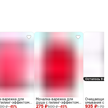
Осталось 9 шт
а-варежка для
Мочалка-варежка для
Очищающий г
пилинг-эффектом,
душа с пилинг-эффектом,
умывания с а
ойная, малиновый
275 ₽
уплотненная, малиновый
935 ₽
пантенолом /
00 ₽
−
45
%
500 ₽
−
45
%
1 700