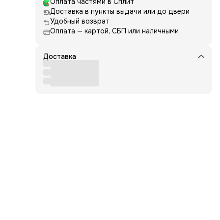
Оплата частями в Сплит
Доставка в пункты выдачи или до двери
лых
Удобный возврат
Оплата — картой, СБП или наличными
 и
 их
ние
Доставка
ает
ссов
ает
улу
к.
вуя
д,
 для
иту
ание
,
ные
т