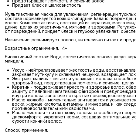
Предотвращает ломкость и сечение волос
Придает блеск и шелковистость
Мультиактивная маска для увлажнения, регенерации тусклых
составе нормализуется кожно-липидный баланс поврежденн
волос. Комплекс активов, состоящий из кератина, масла ми
длине, делая их эластичными, мягкими и здоровыми. Регуля
от повреждений, придает блеск и глубоко увлажняет, обеспе
Назначение: реанимирует волосы, интенсивно питает и пре
Возрастные ограничения: 14+
Биоактивный состав: Вода, косметическая основа, уксус, ке
миндаля.
Уксус - нейтрализовывает жесткость воды, восстанавли
закрывает кутикулу и склеивает чешуйки, возвращает ло
Экстракт малины - питает и увлажняет волосы, способс
здоровый вид, предотвращая ломкость и сечение, делая 
Кератин - поддерживает красоту и здоровье волос, обв
защиту от влияния негативных факторов и предупреждая
внутри волоса, заполняет открытые поврежденные участк
Масло жожоба - моментально впитывается и усваивается
воски, жирные кислоты, витамины и минералы, и, как сле
противовоспалительными свойствами.
Масло миндаля - питает кожу головы, способствует норм
дискомфорта, укрепляет корни, создавая оптимальные ус
сухости кончики волос.
Способ применения: