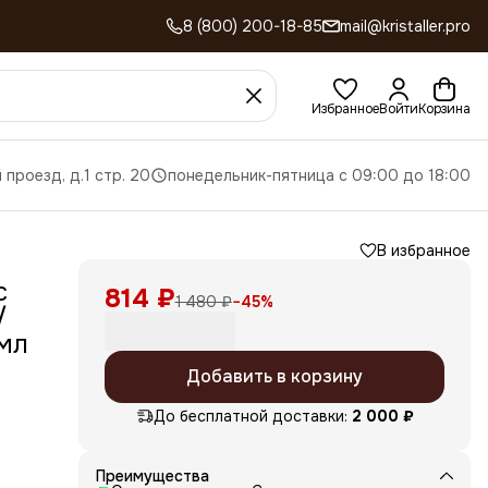
8 (800) 200-18-85
mail@kristaller.pro
Избранное
Войти
Корзина
 проезд, д.1 стр. 20
понедельник-пятница с 09:00 до 18:00
В избранное
с
814 ₽
1 480 ₽
−
45
%
/
 мл
Добавить в корзину
До бесплатной доставки:
2 000 ₽
Преимущества