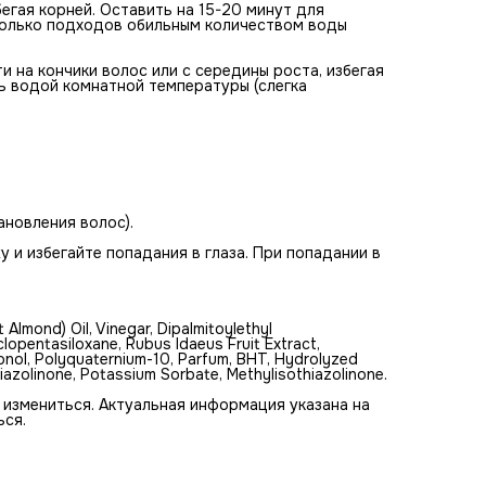
бегая корней. Оставить на 15-20 минут для
Methylchloroisothiazolinone, Potassium Sorbate,
колько подходов обильным количеством воды
Methylisothiazolinone.
Обращаем Ваше внимание на то, что состав средства мо
измениться. Актуальная информация указана на упаковке
 на кончики волос или с середины роста, избегая
средств. Текстура и цвет средства может отличаться.
ть водой комнатной температуры (слегка
ановления волос).
и избегайте попадания в глаза. При попадании в
Almond) Oil, Vinegar, Dipalmitoylethyl
opentasiloxane, Rubus Idaeus Fruit Extract,
onol, Polyquaternium-10, Parfum, BHT, Hydrolyzed
hiazolinone, Potassium Sorbate, Methylisothiazolinone.
 измениться. Актуальная информация указана на
ься.