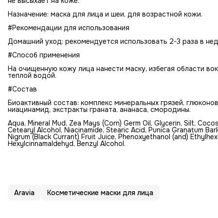
не высыхает на коже.
Назначение: маска для лица и шеи, для возрастной кожи.
#Рекомендации для использования
Домашний уход: рекомендуется использовать 2-3 раза в не
#Способ применения
На очищенную кожу лица нанести маску, избегая области вок
теплой водой.
#Состав
Биоактивный состав: комплекс минеральных грязей, глюконова
ниацинамид, экстракты граната, ананаса, смородины.
Аqua, Mineral Mud, Zea Mays (Corn) Germ Oil, Glycerin, Silt, Coc
Cetearyl Alcohol, Niacinamide, Stearic Acid, Punica Granatum Bark
Nigrum (Black Currant) Fruit Juice, Phenoxyethanol (and) Ethylhe
Hexylcinnamaldehyd, Benzyl Alcohol.
Aravia
Косметические маски для лица