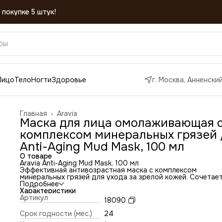
Лицо
Тело
Ногти
Здоровье
г. Москва, Анненский
Главная
›
Aravia
Маска для лица омолаживающая 
комплексом минеральных грязей 
Anti-Aging Mud Mask, 100 мл
О товаре
Aravia Anti-Aging Mud Mask, 100 мл
Эффективная антивозрастная маска с комплексом
минеральных грязей для ухода за зрелой кожей. Сочетает
себе глубоко очищающий и омолаживающий эффект.
Подробнее
Комплекс минеральных грязей оказывает стимулирующее
Характеристики
действие, улучшает клеточную регенерацию, замедляет
Артикул
18090
процессы старения. Сочетание экстрактов граната, анана
смородины успокаивает кожу, при этом повышает
Срок годности (мес.)
24
увлажнённость, питает и смягчает кожу. Благодаря