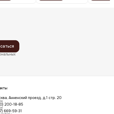
саться
ональных
акты
сква, Анненский проезд, д.1 стр. 20
он
00) 200-18-85
он
7) 669-59-31