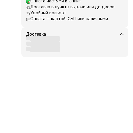
Оплата частями в Сплит
ияет
Доставка в пункты выдачи или до двери
Удобный возврат
ус и
Оплата — картой, СБП или наличными
Доставка
й
ocos
act,
nt)