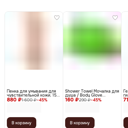
Пенка для умывания для
Shower Towel Мочалка для
Ге
чувствительной кожи, 150
душа / Body Glove
ги
880 ₽
мл
160 ₽
Exfoliating Towel, зеленый
7
Hy
1 600 ₽
−
45
%
290 ₽
−
45
%
2
В корзину
В корзину