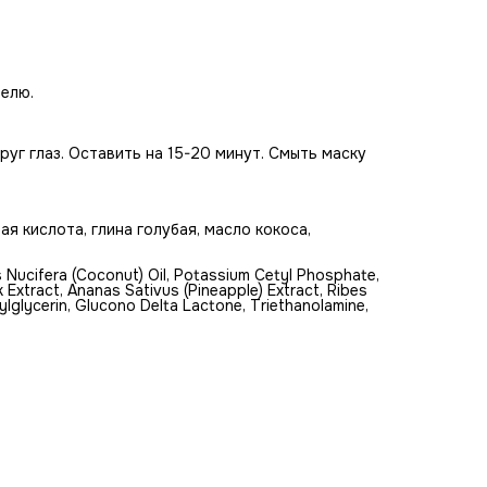
делю.
руг глаз. Оставить на 15-20 минут. Смыть маску
я кислота, глина голубая, масло кокоса,
os Nucifera (Coconut) Oil, Potassium Cetyl Phosphate,
 Extract, Ananas Sativus (Pineapple) Extract, Ribes
xylglycerin, Glucono Delta Lactone, Triethanolamine,