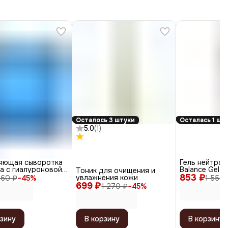
Осталось 3 штуки
Осталась 1 шт
5.0
(
1
)
яющая сыворотка
Гель нейтра
а с гиалуроновой
Balance Gel 
Тоник для очищения и
й / Hyaluronic
853 ₽
увлажнения кожи
260 ₽
−
45
%
1 550 
mple (LH), 1,5 мл
699 ₽
1 270 ₽
−
45
%
зину
В корзину
В корзину