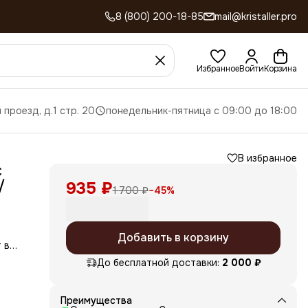
8 (800) 200-18-85
mail@kristaller.pro
Избранное
Войти
Корзина
 проезд, д.1 стр. 20
понедельник-пятница с 09:00 до 18:00
В избранное
с
/
935 ₽
1 700 ₽
−
45
%
Добавить в корзину
 в
До бесплатной доставки:
2 000 ₽
са и
Преимущества