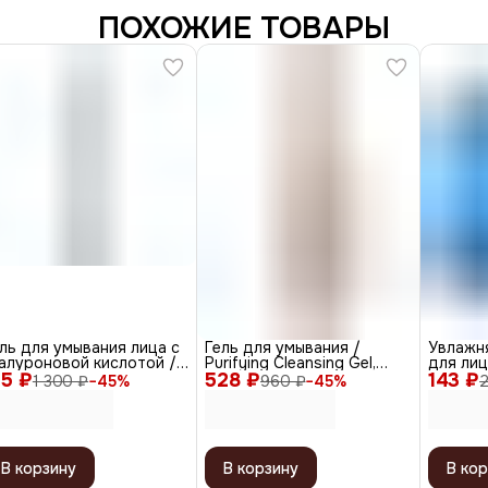
ПОХОЖИЕ ТОВАРЫ
ль для умывания лица с
Гель для умывания /
Увлажн
алуроновой кислотой /
Purifying Cleansing Gel,
для лиц
15 ₽
aluronic Cleansing Gel,
528 ₽
200 мл
143 ₽
кислото
1 300 ₽
−
45
%
960 ₽
−
45
%
00 мл
Serum Sa
В корзину
В корзину
В кор