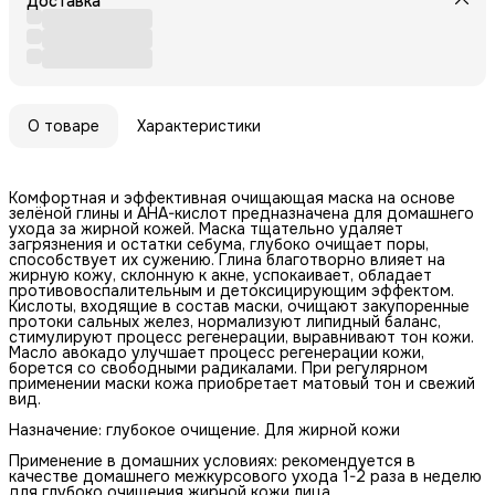
Доставка
О товаре
Характеристики
Комфортная и эффективная очищающая маска на основе
зелёной глины и AHA-кислот предназначена для домашнего
ухода за жирной кожей. Маска тщательно удаляет
загрязнения и остатки себума, глубоко очищает поры,
способствует их сужению. Глина благотворно влияет на
жирную кожу, склонную к акне, успокаивает, обладает
противовоспалительным и детоксицирующим эффектом.
Кислоты, входящие в состав маски, очищают закупоренные
протоки сальных желез, нормализуют липидный баланс,
стимулируют процесс регенерации, выравнивают тон кожи.
Масло авокадо улучшает процесс регенерации кожи,
борется со свободными радикалами. При регулярном
применении маски кожа приобретает матовый тон и свежий
вид.
Назначение: глубокое очищение. Для жирной кожи
Применение в домашних условиях: рекомендуется в
качестве домашнего межкурсового ухода 1-2 раза в неделю
для глубоко очищения жирной кожи лица.