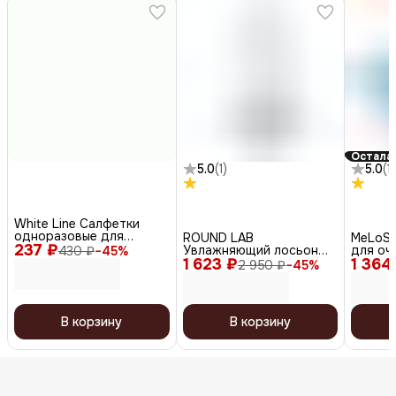
Осталас
5.0
(
1
)
5.0
(
1
)
White Line Салфетки
одноразовые для
ROUND LAB
MeLoSo
237 ₽
косметических
Увлажняющий лосьон
для оч
430 ₽
−
45
%
процедур, 8 х 40 см,
1 623 ₽
для лица / 1025 Dokdo
1 364
тонизи
2 950 ₽
−
45
%
белый, 100 шт.
lotion, 200 мл
in 1 Du
В корзину
В корзину