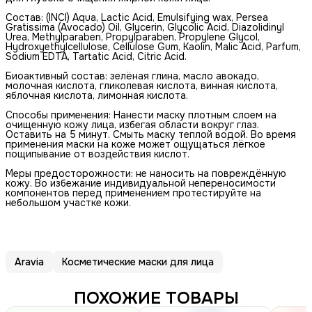
Состав: (INCI) Aqua, Lactic Acid, Emulsifying wax, Persea
Gratissima (Avocado) Oil, Glycerin, Glycolic Acid, Diazolidinyl
Urea, Methylparaben, Propylparaben, Propylene Glycol,
Hydroxyethylcellulose, Cellulose Gum, Kaolin, Malic Acid, Parfum,
Sodium EDTA, Tartatic Acid, Citric Acid.
Биоактивный состав: зелёная глина, масло авокадо,
молочная кислота, гликолевая кислота, винная кислота,
яблочная кислота, лимонная кислота.
Способы применения: Нанести маску плотным слоем на
очищенную кожу лица, избегая области вокруг глаз.
Оставить на 5 минут. Смыть маску теплой водой. Во время
применения маски на коже может ощущаться лёгкое
пощипывание от воздействия кислот.
Меры предосторожности: не наносить на повреждённую
кожу. Во избежание индивидуальной непереносимости
компонентов перед применением протестируйте на
небольшом участке кожи.
Aravia
Косметические маски для лица
ПОХОЖИЕ ТОВАРЫ