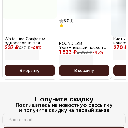
5.0
(
1
)
White Line Салфетки
Кисть 
одноразовые для
нанесе
ROUND LAB
237 ₽
косметических
270 ₽
плоска
Увлажняющий лосьон
430 ₽
−
45
%
процедур, 8 х 40 см,
черный,
1 623 ₽
для лица / 1025 Dokdo
2 950 ₽
−
45
%
белый, 100 шт.
lotion, 200 мл
В корзину
В корзину
Получите скидку
Подпишитесь на новостную рассылку
и получите скидку на первый заказ