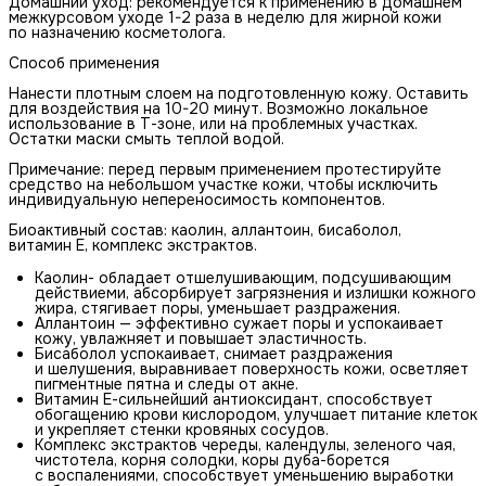
Домашний уход: рекомендуется к применению в домашнем
межкурсовом уходе 1-2 раза в неделю для жирной кожи
по назначению косметолога.
Способ применения
Нанести плотным слоем на подготовленную кожу. Оставить
для воздействия на 10-20 минут. Возможно локальное
использование в Т-зоне, или на проблемных участках.
Остатки маски смыть теплой водой.
Примечание: перед первым применением протестируйте
средство на небольшом участке кожи, чтобы исключить
индивидуальную непереносимость компонентов.
Биоактивный состав: каолин, аллантоин, бисаболол,
витамин Е, комплекс экстрактов.
Каолин- обладает отшелушивающим, подсушивающим
действиеми, абсорбирует загрязнения и излишки кожного
жира, стягивает поры, уменьшает раздражения.
Аллантоин — эффективно сужает поры и успокаивает
кожу, увлажняет и повышает эластичность.
Бисаболол успокаивает, снимает раздражения
и шелушения, выравнивает поверхность кожи, осветляет
пигментные пятна и следы от акне.
Витамин Е-сильнейший антиоксидант, способствует
обогащению крови кислородом, улучшает питание клеток
и укрепляет стенки кровяных сосудов.
Комплекс экстрактов череды, календулы, зеленого чая,
чистотела, корня солодки, коры дуба-борется
с воспалениями, способствует уменьшению выработки