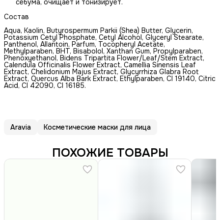
себума, очищает и тонизирует.
Состав
Aqua, Kaolin, Butyrospermum Parkii (Shea) Butter, Glycerin,
Potassium Cetyl Phosphate, Cetyl Alcohol, Glyceryl Stearate,
Panthenol, Allantoin, Parfum, Tocopheryl Acetate,
Methylparaben, BHT, Bisabolol, Xanthan Gum, Propylparaben,
Phenoxyethanol, Bidens Tripartita Flower/Leaf/Stem Extract,
Calendula Officinalis Flower Extract, Camellia Sinensis Leaf
Extract, Chelidonium Majus Extract, Glycyrrhiza Glabra Root
Extract, Quercus Alba Bark Extract, Ethylparaben, CI 19140, Citric
Acid, CI 42090, CI 16185.
Aravia
Косметические маски для лица
ПОХОЖИЕ ТОВАРЫ