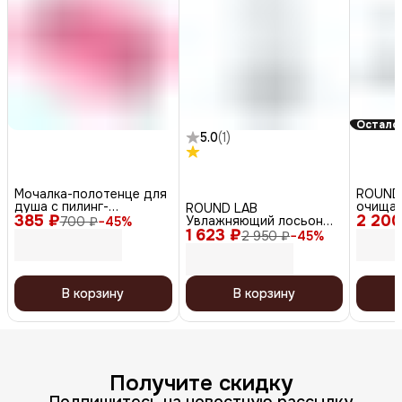
Осталос
5.0
(
1
)
Мочалка-полотенце для
ROUND 
душа с пилинг-
очищаю
ROUND LAB
385 ₽
эффектом / Basic Long
2 200
макияж
Увлажняющий лосьон
700 ₽
−
45
%
Exfoliating Towel,
водой 
1 623 ₽
для лица / 1025 Dokdo
2 950 ₽
−
45
%
розовый
Cleansi
lotion, 200 мл
В корзину
В корзину
Получите скидку
Подпишитесь на новостную рассылку