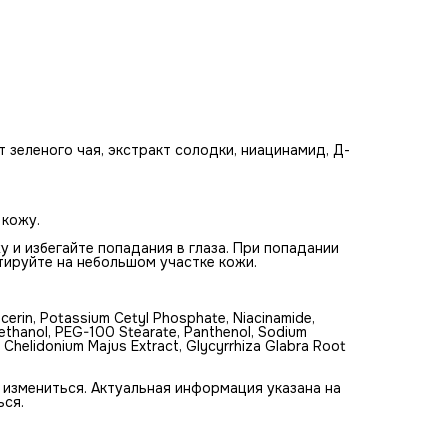
т зеленого чая, экстракт солодки, ниацинамид, Д-
 кожу.
и избегайте попадания в глаза. При попадании
тируйте на небольшом участке кожи.
cerin, Potassium Cetyl Phosphate, Niacinamide,
yethanol, PEG-100 Stearate, Panthenol, Sodium
, Chelidonium Majus Extract, Glycyrrhiza Glabra Root
 измениться. Актуальная информация указана на
ься.