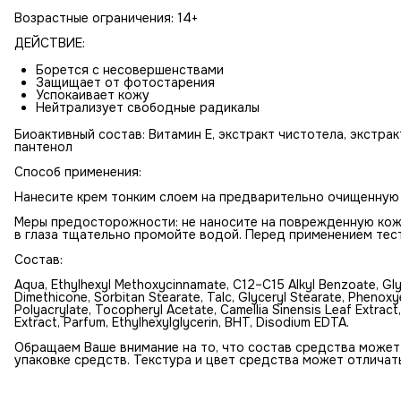
Возрастные ограничения: 14+
ДЕЙСТВИЕ:
Борется с несовершенствами
Защищает от фотостарения
Успокаивает кожу
Нейтрализует свободные радикалы
Биоактивный состав: Витамин Е, экстракт чистотела, экстрак
пантенол
Способ применения:
Нанесите крем тонким слоем на предварительно очищенную
Меры предосторожности: не наносите на поврежденную кожу 
в глаза тщательно промойте водой. Перед применением тес
Состав:
Aqua, Ethylhexyl Methoxycinnamate, C12–C15 Alkyl Benzoate, Gly
Dimethicone, Sorbitan Stearate, Talc, Glyceryl Stearate, Phenox
Polyacrylate, Tocopheryl Acetate, Camellia Sinensis Leaf Extract
Extract, Parfum, Ethylhexylglycerin, BHT, Disodium EDTA.
Обращаем Ваше внимание на то, что состав средства может
упаковке средств. Текстура и цвет средства может отличат