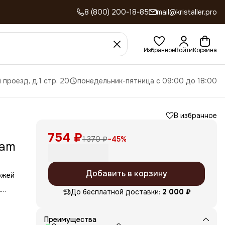
8 (800) 200-18-85
mail@kristaller.pro
Избранное
Войти
Корзина
 проезд, д.1 стр. 20
понедельник-пятница с 09:00 до 18:00
В избранное
754 ₽
1 370 ₽
−
45
%
eam
Добавить в корзину
ожей
.
До бесплатной доставки:
2 000 ₽
.
,
й
Преимущества