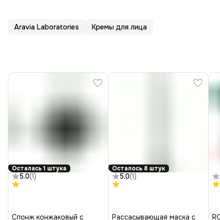
Aravia Laboratories
Кремы для лица
Осталась 1 штука
Осталось 8 штук
5.0
(
1
)
5.0
(
1
)
Спонж конжаковый с
Рассасывающая маска с
R