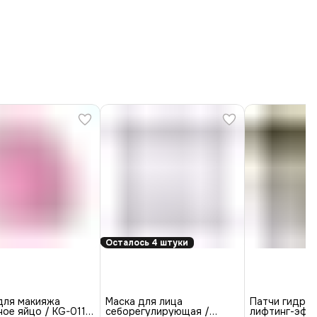
Осталось 4 штуки
для макияжа
Маска для лица
Патчи гидрог
ое яйцо / KG-011,
себорегулирующая /
лифтинг-эфф