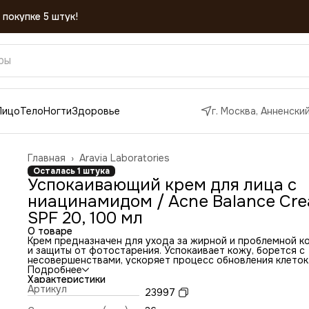
Лицо
Тело
Ногти
Здоровье
г. Москва, Анненский
Главная
›
Aravia Laboratories
Осталась 1 штука
Успокаивающий крем для лица с
ниацинамидом / Acne Balance Cr
SPF 20, 100 мл
О товаре
Крем предназначен для ухода за жирной и проблемной к
и защиты от фотостарения. Успокаивает кожу, борется с
несовершенствами, ускоряет процесс обновления клеток
Тонизирует, снижает отечность, устраняет шелушения и
Подробнее
покраснения, нормализует водно-жировой баланс в коже
Характеристики
Крем обладает выраженным антиоксидантным действием
Артикул
23997
защищает кожу от негативного воздействия окружающе
среды.