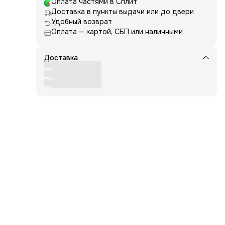
Оплата частями в Сплит
ти
Доставка в пункты выдачи или до двери
Удобный возврат
Оплата — картой, СБП или наличными
Доставка
тракт
ную
за
йте
ne,
PEG-
жет