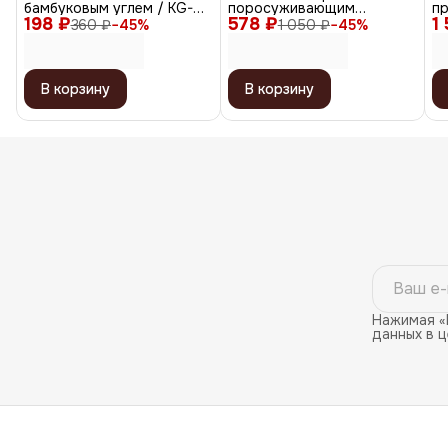
бамбуковым углем / KG-
поросуживающим
п
198 ₽
007, полусфера
578 ₽
эффектом / Post-Acne
1
эк
360 ₽
−
45
%
1 050 ₽
−
45
%
Balance Mask, 100 мл
це
Ci
В корзину
В корзину
Нажимая «
данных в 