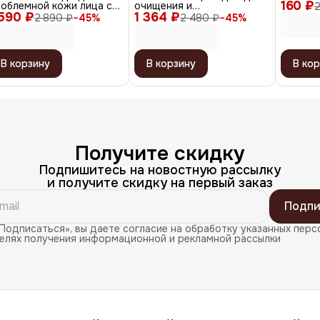
160 ₽
розовы
роблемной кожи лица с
очищения и
 590 ₽
страктами сосны и
1 364 ₽
тонизирования кожи / 2 in
2 890 ₽
−
45
%
2 480 ₽
−
45
%
нтеллы / Pine Calming
1 Dual Pad, 80 шт. x 2
ca Pad, 50 шт. (130 мл)
В корзину
В корзину
В кор
Получите скидку
Подпишитесь на новостную рассылку
и получите скидку на первый заказ
Подпи
Подписаться», вы даете согласие на обработку указанных перс
целях получения информационной и рекламной рассылки