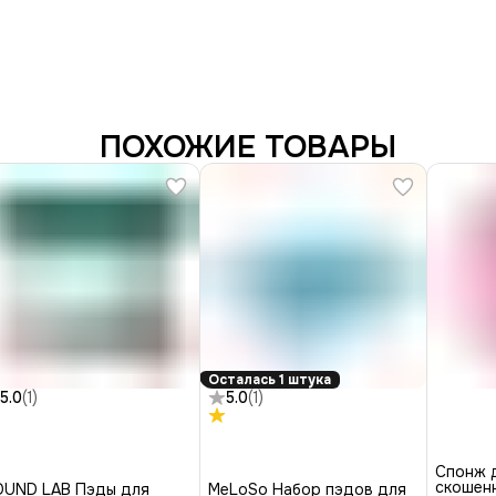
ПОХОЖИЕ ТОВАРЫ
Осталась 1 штука
5.0
(
1
)
5.0
(
1
)
Спонж 
скошенн
OUND LAB Пэды для
MeLoSo Набор пэдов для