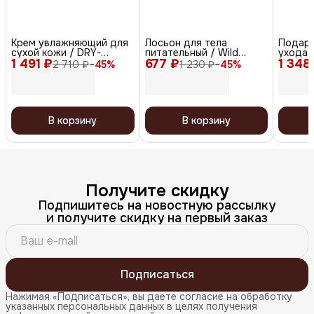
Крем увлажняющий для
Лосьон для тела
Подаро
сухой кожи / DRY-
питательный / Wild
ухода 
1 491 ₽
Control Hydrator, 50 мл
677 ₽
Flowers, 200 мл
1 348
(гель д
2 710 ₽
−
45
%
1 230 ₽
−
45
%
мист, 
Royal V
мл, 50
В корзину
В корзину
Получите скидку
Подпишитесь на новостную рассылку
и получите скидку на первый заказ
Подписаться
Нажимая «Подписаться», вы даете согласие на обработку
указанных персональных данных в целях получения