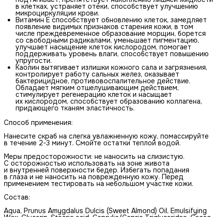
в клетках, устраняет отёки, способствует улучшению
микроциркуляции крови.
Витамин Е способствует обновлению клеток, замедляет
появление видимых признаков старения кожи, в том
числе преждевременное образование морщин, борется
со свободными радикалами, уменьшает пигментацию,
улучшает насыщение клеток кислородом, помогает
поддерживать уровень влаги, способствует повышению
упругости.
Каолин вытягивает излишки кожного сала и загрязнения,
контролирует работу сальных желез, оказывает
бактерицидное, противовоспалительное действие.
Обладает мягким отшелушивающим действием,
стимулирует регенерацию клеток и насыщает
их кислородом, способствует образованию коллагена,
придающего тканям эластичность.
Способ применения:
Нанесите скраб на слегка увлажненную кожу, помассируйте
в течение 2-3 минут. Смойте остатки теплой водой.
Меры предосторожности: не наносить на слизистую.
С осторожностью использовать на зоне живота
и внутренней поверхности бедер. Избегать попадания
в глаза и не наносить на поврежденную кожу. Перед
применением тестировать на небольшом участке кожи.
Состав:
Aqua, Prunus Amygdalus Dulcis (Sweet Almond) Oil, Emulsifying