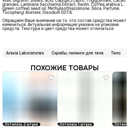
Wax, Glycerin, Stearic acid, Сaprylic/Capric Triglycerides, Cacao
granules, Laminaria Saccharina Extract, Kaolin, Coffea arabica L.
(green coffee) seed oil, Methylisothiazolinone, Silica, Parfume,
Tocopheryl Acetate, Disodium EDTA.
Обращаем Ваше внимание на то, что состав средства может
измениться. Актуальная информация указана на упаковке
средств. Текстура и цвет средства может отличаться.
Aravia Laboratories
Скрабы, пилинги для тела
Тело
ПОХОЖИЕ ТОВАРЫ
Осталось 2 штуки
Осталась 1 штука
Осталос