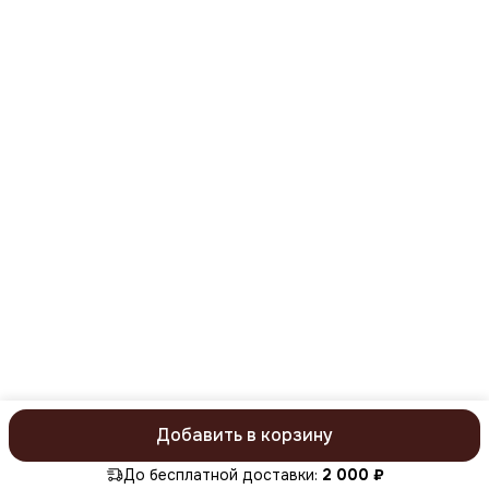
Режим работы
понедельник-пятница с 09:00 до 18:00
Эл. почта
mail@kristaller.pro
Эл. почта
Kristaller77@ya.ru
Добавить в корзину
ⓒ KristallerPro 2026. Все права защищены
Политика конфиденц
До бесплатной доставки:
2 000 ₽