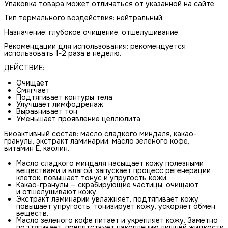
Упаковка товара может отличаться от указанной на сайте
Тип термального воздействия: нейтральный.
Назначение: глубокое очищение, отшелушивание.
Рекомендации для использования: рекомендуется
использовать 1-2 раза в неделю.
ДЕЙСТВИЕ:
Очищает
Смягчает
Подтягивает контуры тела
Улучшает лимфодренаж
Выравнивает тон
Уменьшает проявление целлюлита
Биоактивный состав: масло сладкого миндаля, какао-
гранулы, экстракт ламинарии, масло зеленого кофе,
витамин Е, каолин.
Масло сладкого миндаля насыщает кожу полезными
веществами и влагой, запускает процесс регенерации
клеток, повышает тонус и упругость кожи.
Какао-гранулы — скрабирующие частицы, очищают
и отшелушивают кожу.
Экстракт ламинарии увлажняет, подтягивает кожу,
повышает упругость, тонизирует кожу, ускоряет обмен
веществ.
Масло зеленого кофе питает и укрепляет кожу. Заметно
подтягивает, препятствует накоплению лишней жидкости