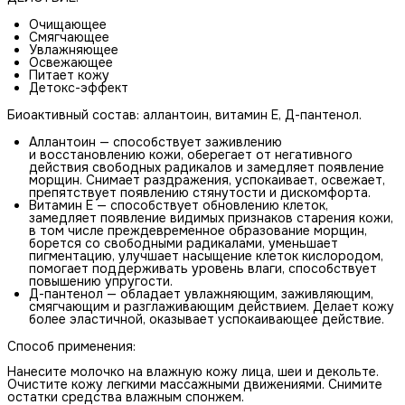
Очищающее
Смягчающее
Увлажняющее
Освежающее
Питает кожу
Детокс-эффект
Биоактивный состав: аллантоин, витамин Е, Д-пантенол.
Аллантоин — способствует заживлению
и восстановлению кожи, оберегает от негативного
действия свободных радикалов и замедляет появление
морщин. Снимает раздражения, успокаивает, освежает,
препятствует появлению стянутости и дискомфорта.
Витамин Е — способствует обновлению клеток,
замедляет появление видимых признаков старения кожи,
в том числе преждевременное образование морщин,
борется со свободными радикалами, уменьшает
пигментацию, улучшает насыщение клеток кислородом,
помогает поддерживать уровень влаги, способствует
повышению упругости.
Д-пантенол — обладает увлажняющим, заживляющим,
смягчающим и разглаживающим действием. Делает кожу
более эластичной, оказывает успокаивающее действие.
Способ применения:
Нанесите молочко на влажную кожу лица, шеи и декольте.
Очистите кожу легкими массажными движениями. Снимите
остатки средства влажным спонжем.