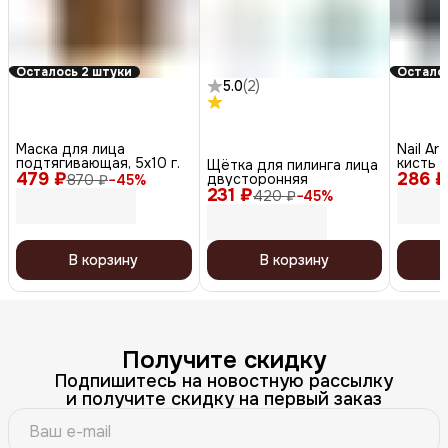
Осталось 2 штуки
Осталос
5.0
(
2
)
Маска для лица
Nail Ar
подтягивающая, 5х10 г.
кисть 
Щётка для пилинга лица
479 ₽
286 ₽
футляр
двусторонняя
870 ₽
−
45
%
231 ₽
420 ₽
−
45
%
В корзину
В корзину
Получите скидку
Подпишитесь на новостную рассылку
и получите скидку на первый заказ