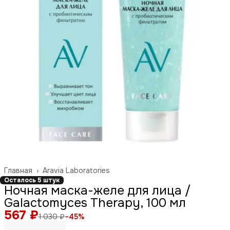
Главная
›
Aravia Laboratories
Осталось 5 штук
Ночная маска-желе для лица /
Galactomyces Therapy, 100 мл
567 ₽
1 030 ₽
−
45
%