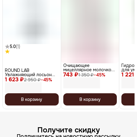
5.0
(
1
)
Очищающее
Гидроф
мицеллярное молочко
для ум
ROUND LAB
743 ₽
для демакияжа / Micellar
1 221 
антиок
Увлажняющий лосьон
1 350 ₽
−
45
%
Make-up Remover, 150 мл
омега-6
1 623 ₽
для лица / 1025 Dokdo
2 950 ₽
−
45
%
lotion, 200 мл
В корзину
В корзину
Получите скидку
Подпишитесь на новостную рассылку