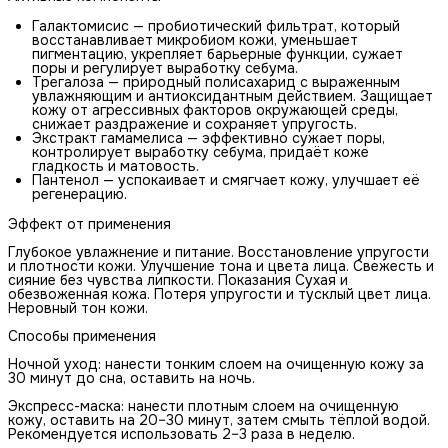
Галактомисис — пробиотический фильтрат, который
восстанавливает микробиом кожи, уменьшает
пигментацию, укрепляет барьерные функции, сужает
поры и регулирует выработку себума.
Трегалоза — природный полисахарид с выраженным
увлажняющим и антиоксидантным действием. Защищает
кожу от агрессивных факторов окружающей среды,
снижает раздражение и сохраняет упругость.
Экстракт гамамелиса — эффективно сужает поры,
контролирует выработку себума, придаёт коже
гладкость и матовость.
Пантенол — успокаивает и смягчает кожу, улучшает её
регенерацию.
Эффект от применения
Глубокое увлажнение и питание. Восстановление упругости
и плотности кожи. Улучшение тона и цвета лица. Свежесть и
сияние без чувства липкости. Показания Сухая и
обезвоженная кожа. Потеря упругости и тусклый цвет лица.
Неровный тон кожи.
Способы применения
Ночной уход: нанести тонким слоем на очищенную кожу за
30 минут до сна, оставить на ночь.
Экспресс-маска: нанести плотным слоем на очищенную
кожу, оставить на 20–30 минут, затем смыть тёплой водой.
Рекомендуется использовать 2–3 раза в неделю.