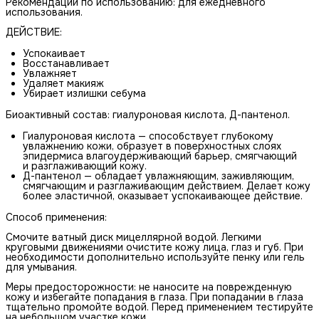
Рекомендации по использованию: для ежедневного
использования.
ДЕЙСТВИЕ:
Успокаивает
Восстанавливает
Увлажняет
Удаляет макияж
Убирает излишки себума
Биоактивный состав: гиалуроновая кислота, Д-пантенол.
Гиалуроновая кислота — способствует глубокому
увлажнению кожи, образует в поверхностных слоях
эпидермиса влагоудерживающий барьер, смягчающий
и разглаживающий кожу.
Д-пантенол — обладает увлажняющим, заживляющим,
смягчающим и разглаживающим действием. Делает кожу
более эластичной, оказывает успокаивающее действие.
Способ применения:
Смочите ватный диск мицеллярной водой. Легкими
круговыми движениями очистите кожу лица, глаз и губ. При
необходимости дополнительно используйте пенку или гель
для умывания.
Меры предосторожности: не наносите на поврежденную
кожу и избегайте попадания в глаза. При попадании в глаза
тщательно промойте водой. Перед применением тестируйте
на небольшом участке кожи.