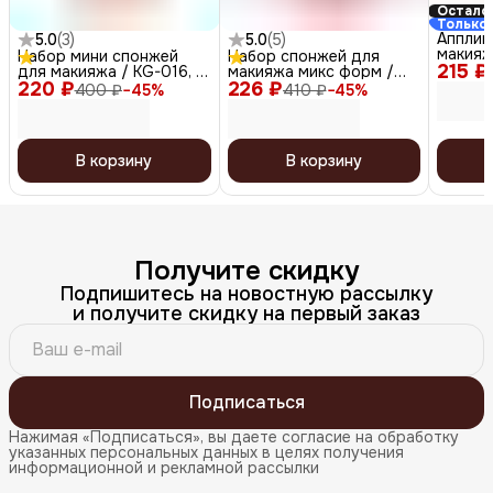
Осталос
Только 
Апплик
5.0
(
3
)
5.0
(
5
)
макияж
Набор мини спонжей
Набор спонжей для
215 ₽
AP-03
для макияжа / KG-016, 6
макияжа микс форм /
220 ₽
шт
226 ₽
KG-014, розовый, 4 шт.
400 ₽
−
45
%
410 ₽
−
45
%
В корзину
В корзину
Получите скидку
Подпишитесь на новостную рассылку
и получите скидку на первый заказ
Подписаться
Нажимая «Подписаться», вы даете согласие на обработку
указанных персональных данных в целях получения
информационной и рекламной рассылки