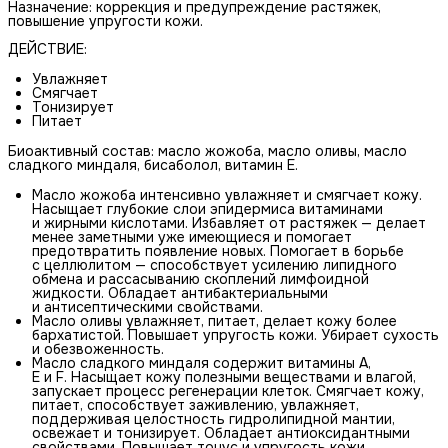
Назначение: коррекция и предупреждение растяжек,
повышение упругости кожи.
ДЕЙСТВИЕ:
Увлажняет
Смягчает
Тонизирует
Питает
Биоактивный состав: масло жожоба, масло оливы, масло
сладкого миндаля, бисаболол, витамин Е.
Масло жожоба интенсивно увлажняет и смягчает кожу.
Насыщает глубокие слои эпидермиса витаминами
и жирными кислотами. Избавляет от растяжек — делает
менее заметными уже имеющиеся и помогает
предотвратить появление новых. Помогает в борьбе
с целлюлитом — способствует усилению липидного
обмена и рассасыванию скоплений лимфоидной
жидкости. Обладает антибактериальными
и антисептическими свойствами.
Масло оливы увлажняет, питает, делает кожу более
бархатистой. Повышает упругость кожи. Убирает сухость
и обезвоженность.
Масло сладкого миндаля содержит витамины А,
Е и F. Насыщает кожу полезными веществами и влагой,
запускает процесс регенерации клеток. Смягчает кожу,
питает, способствует заживлению, увлажняет,
поддерживая целостность гидролипидной мантии,
освежает и тонизирует. Обладает антиоксидантными
свойствами. Повышает тонус и упругость кожи.