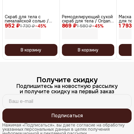
Скраб для тела с
Ремоделирующий сухой
Маска 
гималайской солью /
скраб для тела / Organic
для те
952 ₽
Pink Grapefruit
869 ₽
Almond Smooth
1 793
/ Soft 
1 730 ₽
−
45
%
1 580 ₽
−
45
%
В корзину
В корзину
Получите скидку
Подпишитесь на новостную рассылку
и получите скидку на первый заказ
Подписаться
Нажимая «Подписаться», вы даете согласие на обработку
указанных персональных данных в целях получения
информационной и рекламной рассылки