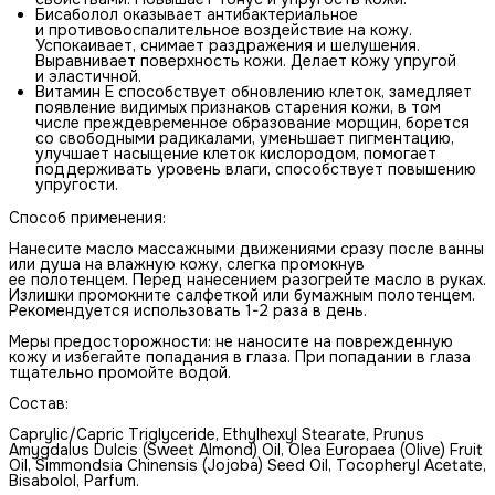
Бисаболол оказывает антибактериальное
и противовоспалительное воздействие на кожу.
Успокаивает, снимает раздражения и шелушения.
Выравнивает поверхность кожи. Делает кожу упругой
и эластичной.
Витамин Е способствует обновлению клеток, замедляет
появление видимых признаков старения кожи, в том
числе преждевременное образование морщин, борется
со свободными радикалами, уменьшает пигментацию,
улучшает насыщение клеток кислородом, помогает
поддерживать уровень влаги, способствует повышению
упругости.
Способ применения:
Нанесите масло массажными движениями сразу после ванны
или душа на влажную кожу, слегка промокнув
ее полотенцем. Перед нанесением разогрейте масло в руках.
Излишки промокните салфеткой или бумажным полотенцем.
Рекомендуется использовать 1-2 раза в день.
Меры предосторожности: не наносите на поврежденную
кожу и избегайте попадания в глаза. При попадании в глаза
тщательно промойте водой.
Состав:
Caprylic/Capric Triglyceride, Ethylhexyl Stearate, Prunus
Amygdalus Dulcis (Sweet Almond) Oil, Olea Europaea (Olive) Fruit
Oil, Simmondsia Chinensis (Jojoba) Seed Oil, Tocopheryl Acetate,
Bisabolol, Parfum.