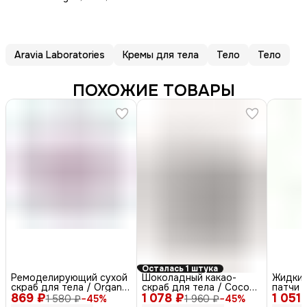
Aravia Laboratories
Кремы для тела
Тело
Тело
ПОХОЖИЕ ТОВАРЫ
Осталась 1 штука
Ремоделирующий сухой
Шоколадный какао-
Жидкие
скраб для тела / Organic
скраб для тела / Cocoa
патчи /
869 ₽
Almond Smooth
1 078 ₽
Chocolate Scrub, 300 мл
1 051 
Patch, 
1 580 ₽
−
45
%
1 960 ₽
−
45
%