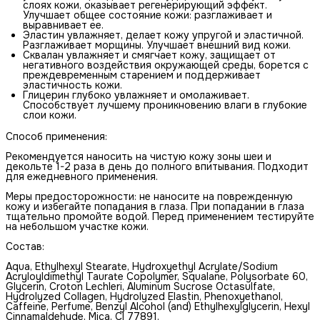
слоях кожи, оказывает регенерирующий эффект.
Улучшает общее состояние кожи: разглаживает и
выравнивает ее.
Эластин увлажняет, делает кожу упругой и эластичной.
Разглаживает морщины. Улучшает внешний вид кожи.
Сквалан увлажняет и смягчает кожу, защищает от
негативного воздействия окружающей среды, борется с
преждевременным старением и поддерживает
эластичность кожи.
Глицерин глубоко увлажняет и омолаживает.
Способствует лучшему проникновению влаги в глубокие
слои кожи.
Способ применения:
Рекомендуется наносить на чистую кожу зоны шеи и
декольте 1-2 раза в день до полного впитывания. Подходит
для ежедневного применения.
Меры предосторожности: не наносите на поврежденную
кожу и избегайте попадания в глаза. При попадании в глаза
тщательно промойте водой. Перед применением тестируйте
на небольшом участке кожи.
Состав:
Аqua, Ethylhexyl Stearate, Hydroxyethyl Acrylate/Sodium
Acryloyldimethyl Taurate Copolymer, Squalane, Polysorbate 60,
Glycerin, Croton Lechleri, Aluminum Sucrose Octasulfate,
Hydrolyzed Collagen, Hydrolyzed Elastin, Phenoxyethanol,
Caffeine, Perfume, Benzyl Alcohol (and) Ethylhexylglycerin, Hexyl
Cinnamaldehyde, Mica, CI 77891.