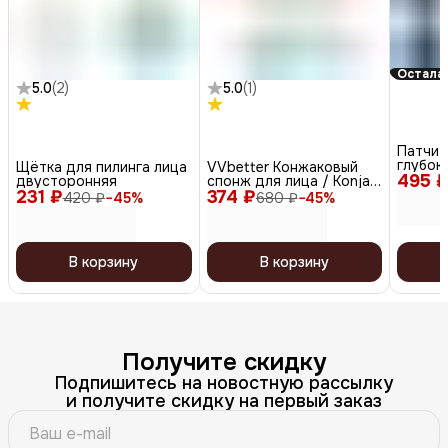
Осталас
5.0
(
2
)
5.0
(
1
)
Патчи 
глубок
Щётка для пилинга лица
VVbetter Конжаковый
495 
гиалур
двусторонняя
спонж для лица / Konjac
и раст
231 ₽
374 ₽
Sponge
420 ₽
−
45
%
680 ₽
−
45
%
экстра
В корзину
В корзину
Получите скидку
Подпишитесь на новостную рассылку
и получите скидку на первый заказ