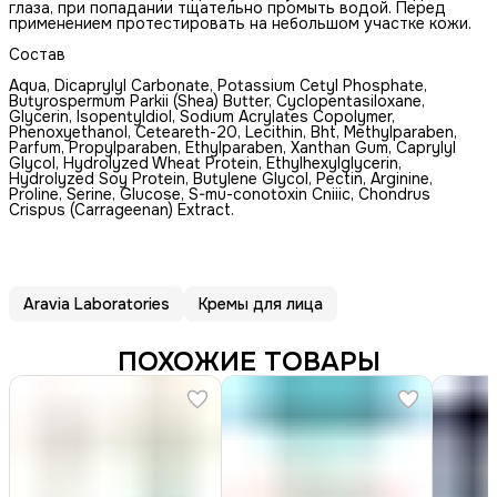
глаза, при попадании тщательно промыть водой. Перед
применением протестировать на небольшом участке кожи.
Состав
Aqua, Dicaprylyl Carbonate, Potassium Cetyl Phosphate,
Butyrospermum Parkii (Shea) Butter, Cyclopentasiloxane,
Glycerin, Isopentyldiol, Sodium Acrylates Copolymer,
Phenoxyethanol, Ceteareth-20, Lecithin, Bht, Methylparaben,
Parfum, Propylparaben, Ethylparaben, Xanthan Gum, Caprylyl
Glycol, Hydrolyzed Wheat Protein, Ethylhexylglycerin,
Hydrolyzed Soy Protein, Butylene Glycol, Pectin, Arginine,
Proline, Serine, Glucose, S-mu-conotoxin Cniiic, Chondrus
Crispus (Carrageenan) Extract.
Aravia Laboratories
Кремы для лица
ПОХОЖИЕ ТОВАРЫ