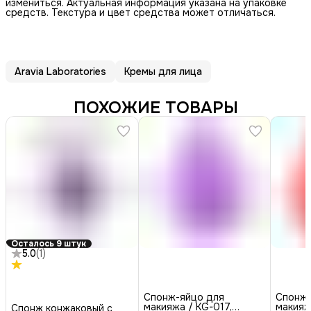
измениться. Актуальная информация указана на упаковке
средств. Текстура и цвет средства может отличаться.
Aravia Laboratories
Кремы для лица
ПОХОЖИЕ ТОВАРЫ
Осталось 9 штук
5.0
(
1
)
Спонж-яйцо для
Спонж-
макияжа / KG-017,
макияж
Спонж конжаковый с