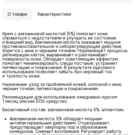
О товаре
Характеристики
Крем с азелаиновой кислотой (5%) помогает коже
справиться с недостатками и улучшить ее состояние
и внешний вид. Азелаиновая кислота оказывает мощное
противовоспалительное и себорегулирующее действие,
борется с акне и черными точками. Нормализует процессы
регенерации клеток, выравнивает и разглаживает
поверхность кожи. Обладает осветляющим эффектом,
помогает минимизировать следы постакне, устраняет
пигментацию и покраснения. В результате курсового
использования позволяет забыть про неровный тон
и тусклость кожи.
Назначение: уход за проблемной кожей, склонной к акне,
черным точкам, пигментации и покраснениям.
Рекомендации для использования: ежедневно курсом
1 месяц или как SOS-средство.
Биоактивный состав: азелаиновая кислота 5%, аллантоин.
Азелаиновая кислота 5% обладает мощным
антибактериальным действием. Отшелушивает,
предотвращает закупорку пор и образование
комедонов. Снимает воспаления. Регулирует работу