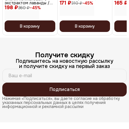
171 ₽
фиолетовый
165 ₽
коралл
экстрактом лаванды /
310 ₽
−
45
%
198 ₽
KG-006, круг
360 ₽
−
45
%
В корзину
В корзину
Получите скидку
Подпишитесь на новостную рассылку
и получите скидку на первый заказ
Подписаться
Нажимая «Подписаться», вы даете согласие на обработку
указанных персональных данных в целях получения
информационной и рекламной рассылки