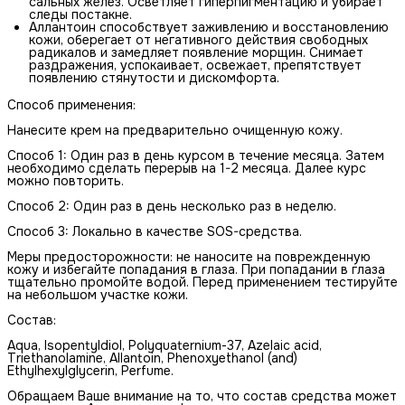
сальных желез. Осветляет гиперпигментацию и убирает
следы постакне.
Аллантоин способствует заживлению и восстановлению
кожи, оберегает от негативного действия свободных
радикалов и замедляет появление морщин. Снимает
раздражения, успокаивает, освежает, препятствует
появлению стянутости и дискомфорта.
Способ применения:
Нанесите крем на предварительно очищенную кожу.
Способ 1: Один раз в день курсом в течение месяца. Затем
необходимо сделать перерыв на 1-2 месяца. Далее курс
можно повторить.
Способ 2: Один раз в день несколько раз в неделю.
Способ 3: Локально в качестве SOS-средства.
Меры предосторожности: не наносите на поврежденную
кожу и избегайте попадания в глаза. При попадании в глаза
тщательно промойте водой. Перед применением тестируйте
на небольшом участке кожи.
Состав:
Aqua, Isopentyldiol, Polyquaternium-37, Azelaic acid,
Triethanolamine, Allantoin, Phenoxyethanol (and)
Ethylhexylglycerin, Perfume.
Обращаем Ваше внимание на то, что состав средства может