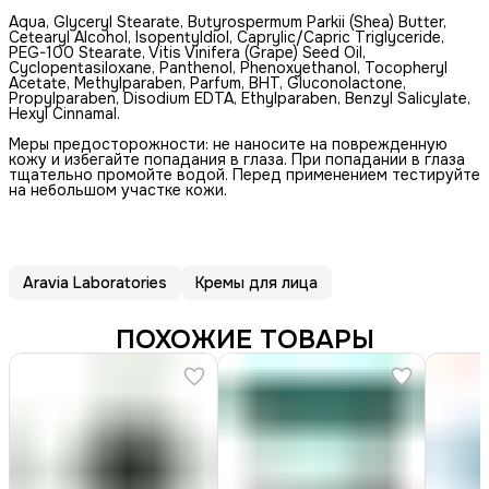
Aqua, Glyceryl Stearate, Butyrospermum Parkii (Shea) Butter,
Cetearyl Alcohol, Isopentyldiol, Caprylic/Capric Triglyceride,
PEG-100 Stearate, Vitis Vinifera (Grape) Seed Oil,
Cyclopentasiloxane, Panthenol, Phenoxyethanol, Tocopheryl
Acetate, Methylparaben, Parfum, BHT, Gluconolactone,
Propylparaben, Disodium EDTA, Ethylparaben, Benzyl Salicylate,
Hexyl Cinnamal.
Меры предосторожности: не наносите на поврежденную
кожу и избегайте попадания в глаза. При попадании в глаза
тщательно промойте водой. Перед применением тестируйте
на небольшом участке кожи.
Aravia Laboratories
Кремы для лица
ПОХОЖИЕ ТОВАРЫ