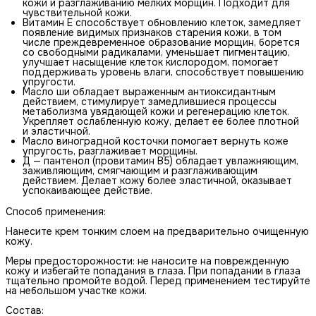
кожи и разглаживанию мелких морщин. Подходит для
чувствительной кожи.
Витамин Е способствует обновлению клеток, замедляет
появление видимых признаков старения кожи, в том
числе преждевременное образование морщин, борется
со свободными радикалами, уменьшает пигментацию,
улучшает насыщение клеток кислородом, помогает
поддерживать уровень влаги, способствует повышению
упругости.
Масло ши обладает выраженным антиоксидантным
действием, стимулирует замедлившиеся процессы
метаболизма увядающей кожи и регенерацию клеток.
Укрепляет ослабленную кожу, делает ее более плотной
и эластичной.
Масло виноградной косточки помогает вернуть коже
упругость, разглаживает морщины.
Д — пантенол (провитамин В5) обладает увлажняющим,
заживляющим, смягчающим и разглаживающим
действием. Делает кожу более эластичной, оказывает
успокаивающее действие.
Способ применения:
Нанесите крем тонким слоем на предварительно очищенную
кожу.
Меры предосторожности: не наносите на поврежденную
кожу и избегайте попадания в глаза. При попадании в глаза
тщательно промойте водой. Перед применением тестируйте
на небольшом участке кожи.
Состав: