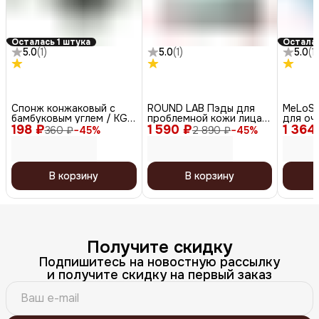
Осталась 1 штука
Осталас
5.0
(
1
)
5.0
(
1
)
5.0
(
1
)
Спонж конжаковый с
ROUND LAB Пэды для
MeLoSo
бамбуковым углем / KG-
проблемной кожи лица с
для оч
198 ₽
007, полусфера
1 590 ₽
экстрактами сосны и
1 364
тонизи
360 ₽
−
45
%
2 890 ₽
−
45
%
центеллы / Pine Calming
in 1 Du
Cica Pad, 50 шт. (130 мл)
В корзину
В корзину
Получите скидку
Подпишитесь на новостную рассылку
и получите скидку на первый заказ