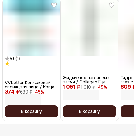
5.0
(
1
)
Жидкие коллагеновые
Гидрог
патчи / Collagen Eye
глаз с
VVbetter Конжаковый
1 051 ₽
Patch, 30 мл
809 
Dr.Vita
спонж для лица / Konjac
1 910 ₽
−
45
%
Patch, 
374 ₽
Sponge
680 ₽
−
45
%
В корзину
В корзину