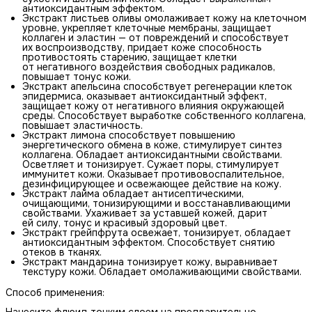
антиоксидантным эффектом.
Экстракт листьев оливы омолаживает кожу на клеточном
уровне, укрепляет клеточные мембраны, защищает
коллаген и эластин — от повреждений и способствует
их воспроизводству, придает коже способность
противостоять старению, защищает клетки
от негативного воздействия свободных радикалов,
повышает тонус кожи.
Экстракт апельсина способствует регенерации клеток
эпидермиса, оказывает антиоксидантный эффект,
защищает кожу от негативного влияния окружающей
среды. Способствует выработке собственного коллагена,
повышает эластичность.
Экстракт лимона способствует повышению
энергетического обмена в коже, стимулирует синтез
коллагена. Обладает антиоксидантными свойствами.
Осветляет и тонизирует. Сужает поры, стимулирует
иммунитет кожи. Оказывает противовоспалительное,
дезинфицирующее и освежающее действие на кожу.
Экстракт лайма обладает антисептическими,
очищающими, тонизирующими и восстанавливающими
свойствами. Ухаживает за уставшей кожей, дарит
ей силу, тонус и красивый здоровый цвет.
Экстракт грейпфрута освежает, тонизирует, обладает
антиоксидантным эффектом. Способствует снятию
отеков в тканях.
Экстракт мандарина тонизирует кожу, выравнивает
текстуру кожи. Обладает омолаживающими свойствами.
Способ применения:
Нанесите флюид тонким слоем на предварительно