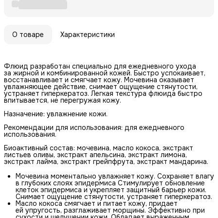
О товаре
Характеристики
Флюид разработан специально для ежедневного ухода
за жирной и комбинированной кожей. Быстро успокаивает,
восстанавливает и смягчает кожу. Мочевина оказывает
увлажняющее действие, снимает ощущение стянутости,
устраняет гиперкератоз. Легкая текстура флюида быстро
впитывается, не перегружая кожу.
Назначение: увлажнение кожи.
Рекомендации для использования: для ежедневного
использования.
Биоактивный состав: мочевина, масло кокоса, экстракт
листьев оливы, экстракт апельсина, экстракт лимона,
экстракт лайма, экстракт грейпфрута, экстракт мандарина.
Мочевина моментально увлажняет кожу. Сохраняет влагу
в глубоких слоях эпидермиса Стимулирует обновление
клеток эпидермиса и укрепляет защитный барьер кожи.
Снимает ощущение стянутости, устраняет гиперкератоз.
Масло кокоса смягчает и питает кожу, придает
ей упругость, разглаживает морщины. Эффективно при
сухости и шелушении кожи. Обладает выраженным