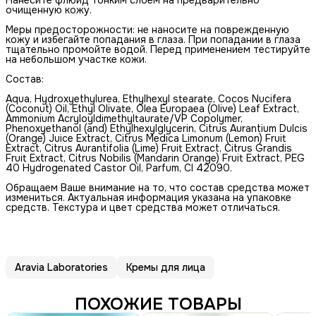
очищенную кожу.
Меры предосторожности: не наносите на поврежденную
кожу и избегайте попадания в глаза. При попадании в глаза
тщательно промойте водой. Перед применением тестируйте
на небольшом участке кожи.
Состав:
Аqua, Hydroxyethylurea, Ethylhexyl stearate, Cocos Nucifera
(Coconut) Oil, Ethyl Olivate, Olea Europaea (Olive) Leaf Extract,
Ammonium Acryloyldimethyltaurate/VP Copolymer,
Phenoxyethanol (and) Ethylhexylglycerin, Citrus Aurantium Dulcis
(Orange) Juice Extract, Citrus Medica Limonum (Lemon) Fruit
Extract, Citrus Aurantifolia (Lime) Fruit Extract, Citrus Grandis
Fruit Extract, Citrus Nobilis (Mandarin Orange) Fruit Extract, PEG
40 Hydrogenated Castor Oil, Parfum, СI 42090.
Обращаем Ваше внимание на то, что состав средства может
измениться. Актуальная информация указана на упаковке
средств. Текстура и цвет средства может отличаться.
Aravia Laboratories
Кремы для лица
ПОХОЖИЕ ТОВАРЫ