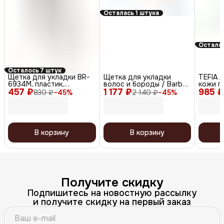
Осталась 1 штука
Осталос
Осталось 7 штук
Щетка для укладки BR-
Щетка для укладки
TEFIA 
6934M, пластик,
волос и бороды / Barber
кожи г
457 ₽
коричневый
1 177 ₽
Style CO-28, коричневый
985 ₽
830 ₽
−
45
%
2 140 ₽
−
45
%
В корзину
В корзину
Получите скидку
Подпишитесь на новостную рассылку
и получите скидку на первый заказ