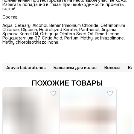
применением протестировать на небольшом участке кожи.
Избегать попадания в глаза, при необходимости промыть
водой.
Состав:
Aqua, Cetearyl Alcohol, Behentrimonium Chloride, Cetrimonium
Chloride, Glycerin, Hydrolyzed Keratin, Panthenol, Argania
Spinosa Kernel Oil, Orbignya Oleifera Seed Oil, Dimethicone,
Polyquaternium-37, Cirtic Acid, Parfum, Methylisothiazolinone,
Methylchloroisothiazolinone.
Aravia Laboratories
Бальзамы для волос
Волосы
Во
ПОХОЖИЕ ТОВАРЫ