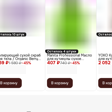
талось 10 штук
Осталос
Осталось 4 штуки
олирующий сухой скраб
Manita Professional Масло
YOKO К
я тела / Organic Berry
для кутикулы сухое
для кут
69 ₽
lish
407 ₽
укрепляющее с шиммером
2 052
Professi
1 580 ₽
−
45
%
740 ₽
−
45
%
/ Green Tea, 50 мл
048-5, 
ручная 
В корзину
В корзину
В кор