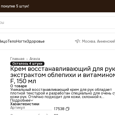
Лицо
Тело
Ногти
Здоровье
г. Москва, Анненский
Главная
›
Aravia
Осталось 4 штуки
Крем восстанавливающий для рук
экстрактом облепихи и витамино
F, 150 мл
О товаре
Уникальный восстанавливающий крем для рук обладает
плотной текстурой и разработан специально для очень с
кожи рук. Отлично подходит для кожи, склонной к
растрескиваниям, особенно после механической работы 
Подробнее
интенсивного воздействия. Крем помогает справиться с
Характеристики
чувством дискомфорта, восстанавливает микроповрежд
Артикул
17538
и устраняет шелушения кожи.
Натуральный экстракт облепихи обладает сильным