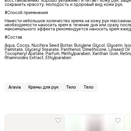
восстановлению. Хорошо увлажняет и питает кожу рук, защ
сохранить красоту, молодость и здоровый вид кожи рук.
#Способ применения
Нанести небольшое количество крема на кожу рук массажны
необходимости наносить крем в течение дня или сразу посл
максимального эффекта рекомендуется наносить крем ежед
#Состав
Aqua, Cocos, Nucifera Seed Butter, Butylene Glycol, Glycerin, I
Palmitate, Glyceryl Stearate, Panthenol, Dimethicone, Linseed Oil
Тосоphеrуl Асеtаte, Parfum, Methylparaben, Xanthan Gum, Retin
Rhamnoides Extract, Ethylparaben
Aravia
Кремы для рук
Тело
Тело