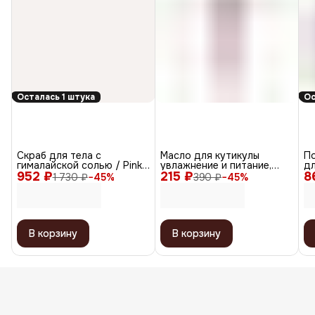
Осталась 1 штука
Ос
Скраб для тела с
Масло для кутикулы
П
гималайской солью / Pink
увлажнение и питание,
дл
952 ₽
Grapefruit
215 ₽
аромат роза, 12 мл
8
Po
1 730 ₽
−
45
%
390 ₽
−
45
%
В корзину
В корзину