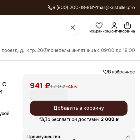
8 (800) 200-18-85
mail@kristaller.pro
Избранное
Войти
Корзина
 проезд, д.1 стр. 20
понедельник-пятница с 09:00 до 18:00
В избранное
 с
941 ₽
1 710 ₽
−
45
%
м
Добавить в корзину
ухой
До бесплатной доставки:
2 000 ₽
или
ения
Преимущества