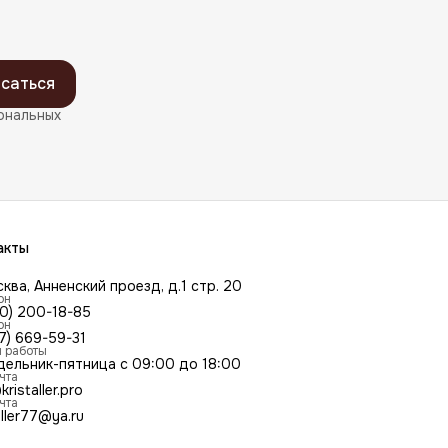
саться
ональных
акты
сква, Анненский проезд, д.1 стр. 20
он
00) 200-18-85
он
7) 669-59-31
 работы
дельник-пятница с 09:00 до 18:00
чта
kristaller.pro
чта
aller77@ya.ru