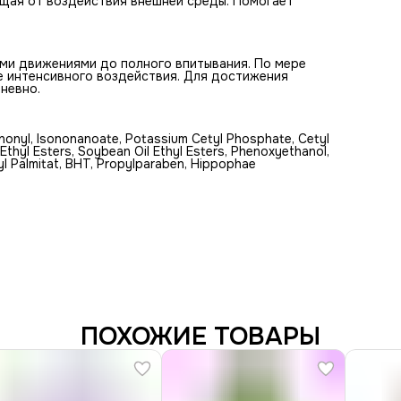
ищая от воздействия внешней среды. Помогает
ми движениями до полного впитывания. По мере
е интенсивного воздействия. Для достижения
невно.
sononyl, Isononanoate, Potassium Cetyl Phosphate, Cetyl
 Ethyl Esters, Soybean Oil Ethyl Esters, Phenoxyethanol,
yl Palmitat, BHT, Propylparaben, Hippophae
ПОХОЖИЕ ТОВАРЫ