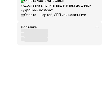
Оплата частями в Сплит
Доставка в пункты выдачи или до двери
Удобный возврат
Оплата — картой, СБП или наличными
о
Доставка
е
осле
ого
 Oil
tinyl
,