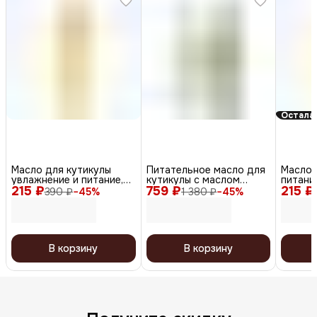
Осталас
Масло для кутикулы
Питательное масло для
Масло 
увлажнение и питание,
кутикулы с маслом
питани
215 ₽
аромат банан, 12 мл
759 ₽
авокадо и витамином E,
215 ₽
ананас,
390 ₽
−
45
%
1 380 ₽
−
45
%
50 мл
В корзину
В корзину