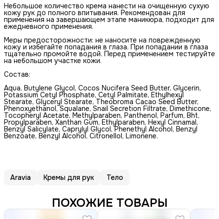
Небольшое количество крема нанести на очищенную сухую
кожу рук до полного впитывания. Рекомендован для
применения на завершающем этапе маникюра, подходит для
ежедневного применения.
Меры предосторожности: не наносите на поврежденную
кожу и избегайте попадания в глаза. При попадании в глаза
тщательно промойте водой. Перед применением тестируйте
на небольшом участке кожи.
Состав:
Aqua, Butylene Glycol, Cocos Nucifera Seed Butter, Glycerin,
Potassium Cetyl Phosphate, Cetyl Palmitate, Ethylhexyl
Stearate, Glyceryl Stearate, Theobroma Cacao Seed Butter,
Phenoxyethanol, Squalane, Snail Secretion Filtrate, Dimethicone,
Tocopheryl Acetate, Methylparaben, Panthenol, Parfum, Bht,
Propylparaben, Xanthan Gum, Ethylparaben, Hexyl Cinnamal,
Benzyl Salicylate, Caprylyl Glycol, Phenethyl Alcohol, Benzyl
Benzoate, Benzyl Alcohol, Citronellol, Limonene.
Aravia
Кремы для рук
Тело
ПОХОЖИЕ ТОВАРЫ