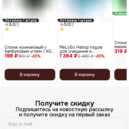
Новинк
Осталась 1 штука
Осталась 1 штука
5.0
(
1
)
5.0
(
1
)
Спонж 
макияж
Спонж конжаковый с
MeLoSo Набор пэдов
319 ₽
цветной
бамбуковым углем / KG-
для очищения и
198 ₽
007, полусфера
1 364 ₽
тонизирования кожи / 2
360 ₽
−
45
%
2 480 ₽
−
45
%
in 1 Dual Pad, 80 шт. x 2
В корзину
В корзину
Получите скидку
Подпишитесь на новостную рассылку
и получите скидку на первый заказ