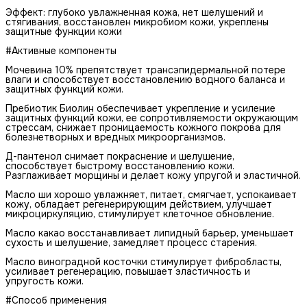
Эффект: глубоко увлажненная кожа, нет шелушений и
стягивания, восстановлен микробиом кожи, укреплены
защитные функции кожи
#Активные компоненты
Мочевина 10% препятствует трансэпидермальной потере
влаги и способствует восстановлению водного баланса и
защитных функций кожи.
Пребиотик Биолин обеспечивает укрепление и усиление
защитных функций кожи, ее сопротивляемости окружающим
стрессам, снижает проницаемость кожного покрова для
болезнетворных и вредных микроорганизмов.
Д-пантенол снимает покраснение и шелушение,
способствует быстрому восстановлению кожи.
Разглаживает морщины и делает кожу упругой и эластичной.
Масло ши хорошо увлажняет, питает, смягчает, успокаивает
кожу, обладает регенерирующим действием, улучшает
микроциркуляцию, стимулирует клеточное обновление.
Масло какао восстанавливает липидный барьер, уменьшает
сухость и шелушение, замедляет процесс старения.
Масло виноградной косточки стимулирует фибробласты,
усиливает регенерацию, повышает эластичность и
упругость кожи.
#Способ применения