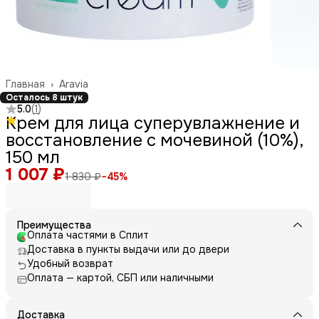
Главная
›
Aravia
Осталось 8 штук
5.0
(
1
)
Крем для лица суперувлажнение и
восстановление с мочевиной (10%),
150 мл
1 007 ₽
1 830 ₽
−
45
%
Преимущества
Оплата частями в Сплит
Доставка в пункты выдачи или до двери
Удобный возврат
Оплата — картой, СБП или наличными
Доставка