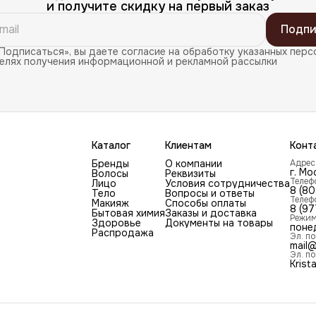
и получите скидку на первый заказ
Подпи
Подписаться», вы даете согласие на обработку указанных перс
целях получения информационной и рекламной рассылки
Каталог
Клиентам
Конт
Бренды
О компании
Адрес
г. Мо
Волосы
Реквизиты
Телеф
Лицо
Условия сотрудничества
8 (8
Тело
Вопросы и ответы
Телеф
Макияж
Способы оплаты
8 (97
Бытовая химия
Заказы и доставка
Режим
Здоровье
Документы на товары
поне
Распродажа
Эл. по
mail@
Эл. по
Krist