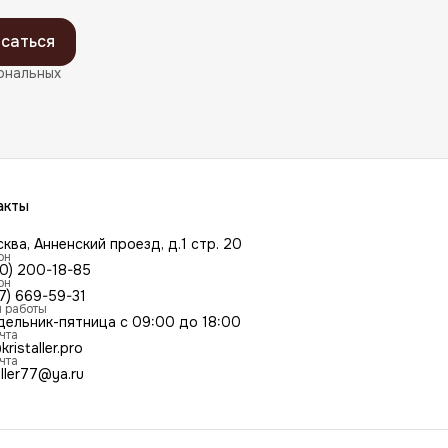
саться
ональных
акты
сква, Анненский проезд, д.1 стр. 20
он
00) 200-18-85
он
7) 669-59-31
 работы
дельник-пятница с 09:00 до 18:00
чта
kristaller.pro
чта
aller77@ya.ru