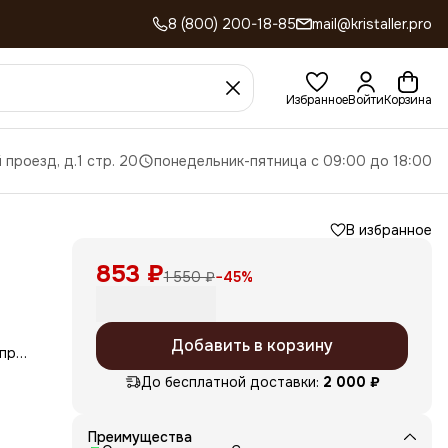
8 (800) 200-18-85
mail@kristaller.pro
Избранное
Войти
Корзина
 проезд, д.1 стр. 20
понедельник-пятница с 09:00 до 18:00
В избранное
853 ₽
1 550 ₽
−
45
%
Добавить в корзину
 при
ия и
До бесплатной доставки:
2 000 ₽
ких
Преимущества