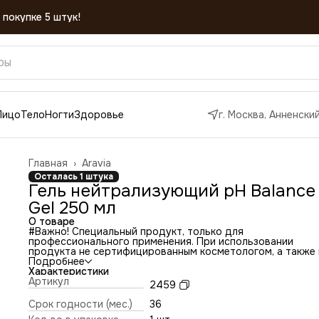
 покупке 5 штук!
Лицо
Тело
Ногти
Здоровье
г. Москва, Анненский
Главная
›
Aravia
Осталась 1 штука
Гель нейтрализующий рН Balance
Gel 250 мл
О товаре
#Важно! Специальный продукт, только для
профессионального применения. При использовании
продукта не сертифицированным косметологом, а также
несоблюдении протокола, компании «Аравия» и «Kristaller
Подробнее
prof» не несут ответственности за негативные последств
Характеристики
рекламации, вызванные неправильным использованием
Артикул
2459
продукции (покраснения, шелушения, ожоги и т.д.)
Нейтрализующий гель для кожи применяется для
Срок годности (мес.)
36
нормализации рН-баланса кожи при проведении химичес