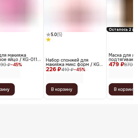
Осталось 2 шт
5.0
(
5
)
для макияжа
Маска для ли
ое яйцо / KG-011,
подтягивающа
Набор спонжей для
й
479 ₽
макияжа микс форм / KG-
290 ₽
−
45
%
870 ₽
226 ₽
014, розовый, 4 шт.
410 ₽
−
45
%
зину
В корзину
В корзину