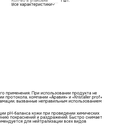
Кол-во в упаковке
1 шт.
пилингов с кислотами. Успокаивает кожу, препятствуя
Все характеристики
появлению покраснений и раздражений. Быстро снимает
неприятные ощущения, вызванные воздействием кислот.
Рекомендуется для нейтрализации всех видов кислотных
пилингов.
Назначение: нейтрализация кислотных пилингов
Биоактивный состав: пантенол, глицерин, аллантоин
#Состав
Aqua, Panthenol, Glycerin, Dehydroxanthan Gum, Allantoin, 
Hydantoin, Iodopropynyl Butylcarbamate.
#Способы применения
Профессиональное использование.
го применения. При использовании продукта не
протокола, компании «Аравия» и «Kristaller prof»
ламации, вызванные неправильным использованием
ии рН-баланса кожи при проведении химических
лению покраснений и раздражений. Быстро снимает
омендуется для нейтрализации всех видов