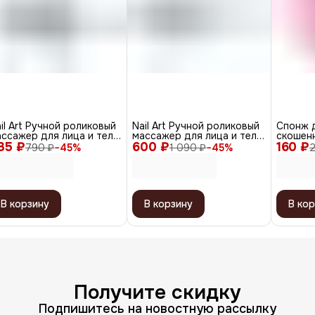
il Art Ручной роликовый
Nail Art Ручной роликовый
Спонж 
ссажер для лица и тела
массажер для лица и тела
скошенн
35 ₽
3D XC-200, серебристый
600 ₽
/ 4D Massager XC-119,
160 ₽
розовы
790 ₽
−
45
%
1 090 ₽
−
45
%
серебристый
В корзину
В корзину
В кор
Получите скидку
Подпишитесь на новостную рассылку