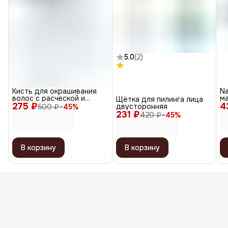
5.0
(
2
)
Кисть для окрашивания
Na
волос с расческой и
ма
Щётка для пилинга лица
275 ₽
крючком T-1156, черный,
4
/ 
двусторонняя
500 ₽
−
45
%
30 мм
231 ₽
420 ₽
−
45
%
В корзину
В корзину