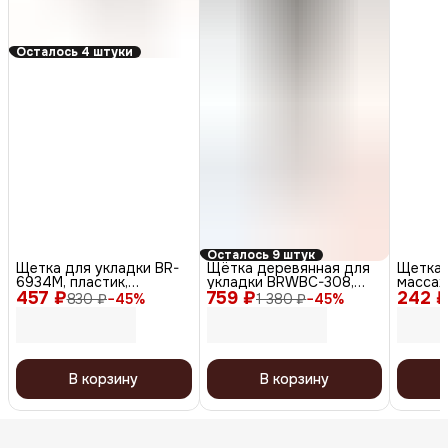
Осталось 4 штуки
Осталось 9 штук
Щетка для укладки BR-
Щётка деревянная для
Щетка 
6934M, пластик,
укладки BRWBC-308,
массаж
457 ₽
коричневый
759 ₽
коричневый
242 
DBK95
830 ₽
−
45
%
1 380 ₽
−
45
%
В корзину
В корзину