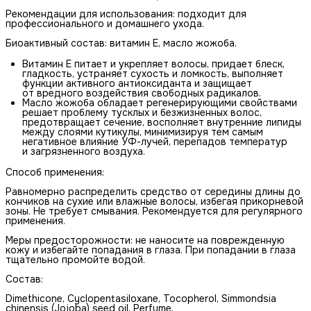
Рекомендации для использования: подходит для
профессионального и домашнего ухода.
Биоактивный состав: витамин Е, масло жожоба.
Витамин Е питает и укрепляет волосы, придает блеск,
гладкость, устраняет сухость и ломкость, выполняет
функции активного антиоксиданта и защищает
от вредного воздействия свободных радикалов.
Масло жожоба обладает регенерирующими свойствами
решает проблему тусклых и безжизненных волос,
предотвращает сечение, восполняет внутренние липиды
между слоями кутикулы, минимизируя тем самым
негативное влияние УФ-лучей, перепадов температур
и загрязненного воздуха.
Способ применения:
Равномерно распределить средство от середины длины до
кончиков на сухие или влажные волосы, избегая прикорневой
зоны. Не требует смывания. Рекомендуется для регулярного
применения.
Меры предосторожности: не наносите на поврежденную
кожу и избегайте попадания в глаза. При попадании в глаза
тщательно промойте водой.
Состав:
Dimethicone, Cyclopentasiloxane, Тосоpherol, Simmondsia
chinensis (Jojoba) seed oil, Perfume.