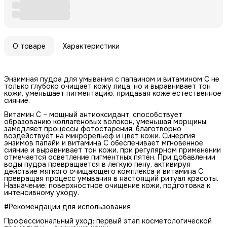
О товаре
Характеристики
Энзимная пудра для умывания с папаином и витамином С не
только глубоко очищает кожу лица, но и выравнивает тон
кожи, уменьшает пигментацию, придавая коже естественное
сияние.
Витамин С – мощный антиоксидант, способствует
образованию коллагеновых волокон, уменьшая морщины,
замедляет процессы фотостарения, благотворно
воздействует на микрорельеф и цвет кожи. Синергия
энзимов папайи и витамина С обеспечивает мгновенное
сияние и выравнивает тон кожи, при регулярном применении
отмечается осветление пигментных пятен. При добавлении
воды пудра превращается в легкую пену, активируя
действие мягкого очищающего комплекса и витамина С,
превращая процесс умывания в настоящий ритуал красоты.
Назначение: поверхностное очищение кожи, подготовка к
интенсивному уходу.
#Рекомендации для использования
Профессиональный уход: первый этап косметологической