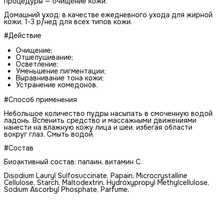
процедуры — очищение кожи.
Домашний уход: в качестве ежедневного ухода для жирной
кожи, 1-3 р/нед для всех типов кожи.
#Действие
Очищение;
Отшелушивание;
Осветление;
Уменьшение пигментации;
Выравнивание тона кожи;
Устранение комедонов.
#Способ применения
Небольшое количество пудры насыпать в смоченную водой
ладонь. Вспенить средство и массажными движениями
нанести на влажную кожу лица и шеи, избегая области
вокруг глаз. Смыть водой.
#Состав
Биоактивный состав: папаин, витамин С.
Disodium Lauryl Sulfosuccinate, Papain, Microcrystalline
Cellulose, Starch, Maltodextrin, Hydroxypropyl Methylcellulose,
Sodium Ascorbyl Phosphate, Parfume.