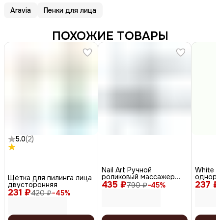
Aravia
Пенки для лица
ПОХОЖИЕ ТОВАРЫ
5.0
(
2
)
Nail Art Ручной
White 
роликовый массажер
однора
Щётка для пилинга лица
435 ₽
для лица и тела / 3D XC-
237 ₽
космет
двусторонняя
790 ₽
−
45
%
200, серебристый
процед
231 ₽
420 ₽
−
45
%
белый, 