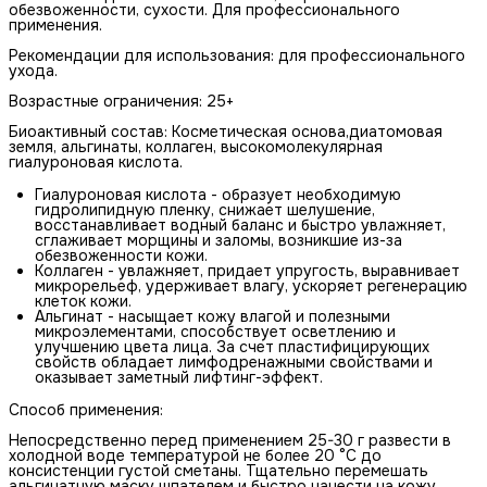
обезвоженности, сухости. Для профессионального
применения.
Рекомендации для использования: для профессионального
ухода.
Возрастные ограничения: 25+
Биоактивный состав: Косметическая основа,диатомовая
земля, альгинаты, коллаген, высокомолекулярная
гиалуроновая кислота.
Гиалуроновая кислота - образует необходимую
гидролипидную пленку, снижает шелушение,
восстанавливает водный баланс и быстро увлажняет,
сглаживает морщины и заломы, возникшие из-за
обезвоженности кожи.
Коллаген - увлажняет, придает упругость, выравнивает
микрорельеф, удерживает влагу, ускоряет регенерацию
клеток кожи.
Альгинат - насыщает кожу влагой и полезными
микроэлементами, способствует осветлению и
улучшению цвета лица. За счет пластифицирующих
свойств обладает лимфодренажными свойствами и
оказывает заметный лифтинг-эффект.
Способ применения:
Непосредственно перед применением 25-30 г развести в
холодной воде температурой не более 20 °С до
консистенции густой сметаны. Тщательно перемешать
альгинатную маску шпателем и быстро нанести на кожу