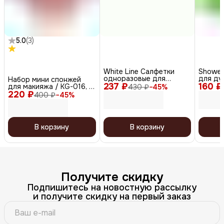
5.0
(
3
)
White Line Салфетки
Shower
одноразовые для
для ду
Набор мини спонжей
237 ₽
косметических
160 ₽
Exfolia
для макияжа / KG-016, 6
430 ₽
−
45
%
процедур, 8 х 40 см,
зелены
220 ₽
шт
400 ₽
−
45
%
белый, 100 шт.
В корзину
В корзину
Получите скидку
Подпишитесь на новостную рассылку
и получите скидку на первый заказ