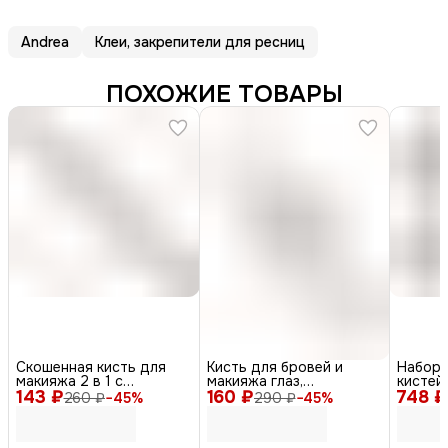
Andrea
Клеи, закрепители для ресниц
ПОХОЖИЕ ТОВАРЫ
Скошенная кисть для
Кисть для бровей и
Набор 
макияжа 2 в 1 с
макияжа глаз,
кистей
143 ₽
щеточкой для бровей /
160 ₽
скошенная, дерево,
748 ₽
серебр
260 ₽
−
45
%
290 ₽
−
45
%
KR-704, черный
нейлон, коричневый, 16
см