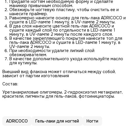
Придайте ногтям необходимую форму и сделайте
маникюр привычным способом.
Обезжирьте ногтевую пластину, чтобы очистить ее и
нанесите праймер.
Равномерно нанесите основу для гель-лака ADRICOCO и
сушите в LED-лампе 1 минуту, в UV-лампе 2 минуты.
В два слоя нанесите цветной гель-лак ADRICOCO и
сушите каждый слой по отдельности в LED-лампе 1
минуту, в UV-лампе 2 минуты после каждого слоя.
В качестве закрепляющего покрытия нанесите топ для
гель-лака ADRICOCO и сушите в LED-лампе 1 минуту, в
UV-лампе 2 минуты.
При необходимости удалите липкий слой
обезжиривателем.
В качестве дополнительного ухода используйте масло
для кутикулы.
Внешний вид флакона может отличаться между собой,
зависит от партии изготовления
Состав:
Уретанакриловые олигомеры, 2-гидроксиэтил метакрилат,
красители, пигменты для гель-лаков, фотоинициаторы.
ADRICOCO
Гель-лаки для ногтей
Ногти