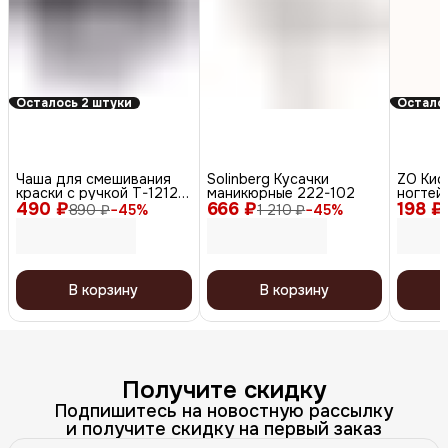
Осталось 2 штуки
Осталос
Чаша для смешивания
Solinberg Кусачки
ZO Кис
краски с ручкой T-1212С,
маникюрные 222-102
ногтей
490 ₽
пластик, серый, 400 мл
666 ₽
198 ₽
890 ₽
−
45
%
1 210 ₽
−
45
%
В корзину
В корзину
Получите скидку
Подпишитесь на новостную рассылку
и получите скидку на первый заказ