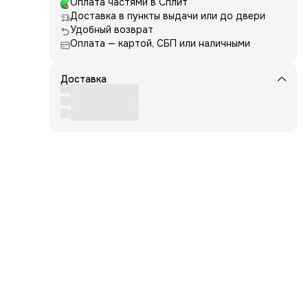
Оплата частями в Сплит
Доставка в пункты выдачи или до двери
рбалс
Удобный возврат
ля
Оплата — картой, СБП или наличными
алс
Доставка
ет
олос