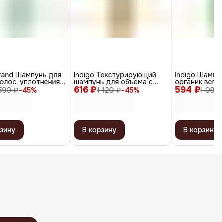
rand Шампунь для
Indigo Текстурирующий
Indigo Шампу
олос, уплотнения,
шампунь для объема с
органик веге
выпадения / Vegan
616 ₽
гиалуроновой кислотой,
594 ₽
Style Organic
590 ₽
−
45
%
1 120 ₽
−
45
%
1 080
, 200 мл
1000 мл
1000 мл
зину
В корзину
В корзину