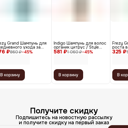
ezy Grand Шампунь для
Indigo Шампунь для волос
Frezy G
жедневного ухода за
органик цитрус / Style
роста в
76 ₽
лосами / Botanique
581 ₽
Organic Shampoo, 1000 мл
325 ₽
против 
860 ₽
−
45
%
1 060 ₽
−
45
%
tox Shampoo PH 5.5,
Therapy
000 мл
В корзину
В корзину
В кор
Получите скидку
Подпишитесь на новостную рассылку
и получите скидку на первый заказ