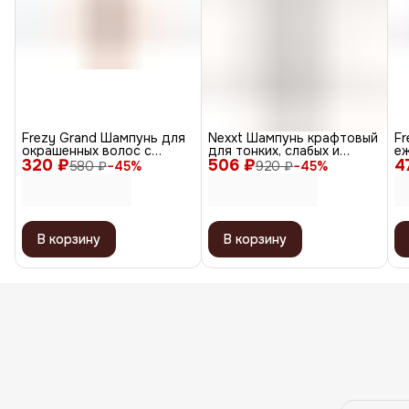
Frezy Grand Шампунь для
Nexxt Шампунь крафтовый
Fr
окрашенных волос с
для тонких, слабых и
е
320 ₽
экстрактом черной икры /
506 ₽
тусклых волос, 1000 мл
4
во
580 ₽
−
45
%
920 ₽
−
45
%
Diamond Color PH 4.8, 200
De
мл
1
В корзину
В корзину