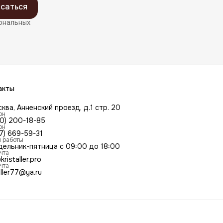
саться
ональных
акты
сква, Анненский проезд, д.1 стр. 20
он
00) 200-18-85
он
7) 669-59-31
 работы
дельник-пятница с 09:00 до 18:00
чта
kristaller.pro
чта
aller77@ya.ru