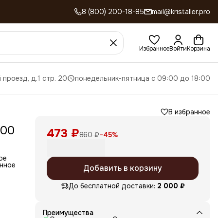
8 (800) 200-18-85
mail@kristaller.pro
Избранное
Войти
Корзина
 проезд, д.1 стр. 20
понедельник-пятница с 09:00 до 18:00
В избранное
200
473 ₽
860 ₽
−
45
%
ое
енное
Добавить в корзину
До бесплатной доставки:
2 000 ₽
ку
Преимущества