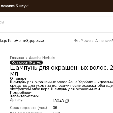
Лицо
Тело
Ногти
Здоровье
г. Москва, Анненский
Главная
›
Aaasha Herbals
Осталось 10 штук
Шампунь для окрашенных волос, 
мл
О товаре
Шампунь для окрашенных волос Ааша Хербалс — идеальн
средство для ухода за волосами после окраски, обогащ
экстрактом алое вера. Шампунь для окрашенных и
поврежденных волос сегодня является одним из
Подробнее
необходимых и востребованных элементов регулярного
Характеристики
ухода за волосами. Если использовать натуральную крас
Артикул
18043
для волос или хотя бы краску «не для химического
окрашивания», то волосы могут довольно быстро терять
Срок годности (мес.)
36
цвет, в том числе, из-за того, что краска «вымывается»