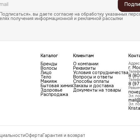
Подпи
Подписаться», вы даете согласие на обработку указанных перс
целях получения информационной и рекламной рассылки
Каталог
Клиентам
Конт
Бренды
О компании
Адрес
г. Мо
Волосы
Реквизиты
Телеф
Лицо
Условия сотрудничества
8 (8
Тело
Вопросы и ответы
Телеф
Макияж
Способы оплаты
8 (97
Бытовая химия
Заказы и доставка
Режим
Здоровье
Документы на товары
поне
Распродажа
Эл. по
mail@
Эл. по
Krist
циальности
Оферта
Гарантия и возврат