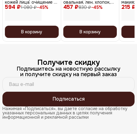
кожей лица: очищение +
овальная, лен, хлопок,
макияж
594 ₽
увлажнение, 4 шт.,15 мл
457 ₽
натуральный цвет
215 ₽
AP-03
1 080 ₽
−
45
%
830 ₽
−
45
%
x 2, 20 мл x 2
В корзину
В корзину
Получите скидку
Подпишитесь на новостную рассылку
и получите скидку на первый заказ
Подписаться
Нажимая «Подписаться», вы даете согласие на обработку
указанных персональных данных в целях получения
информационной и рекламной рассылки