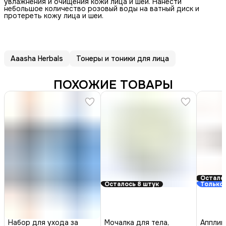
увлажнения и очищения кожи лица и шеи. Нанести
небольшое количество розовый воды на ватный диск и
протереть кожу лица и шеи.
Aaasha Herbals
Тонеры и тоники для лица
ПОХОЖИЕ ТОВАРЫ
Осталос
Осталось 8 штук
Только 
Набор для ухода за
Мочалка для тела,
Апплик