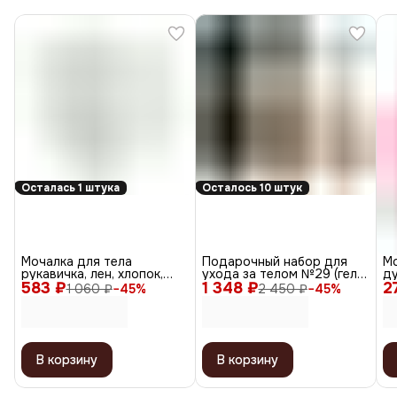
Осталась 1 штука
Осталось 10 штук
Мочалка для тела
Подарочный набор для
М
рукавичка, лен, хлопок,
ухода за телом №29 (гель
ду
583 ₽
натуральный цвет
1 348 ₽
для душа, спрей-мист,
2
уп
1 060 ₽
−
45
%
2 450 ₽
−
45
%
масло-шиммер) / Royal
Virgin, 260 мл, 105 мл, 50
мл
В корзину
В корзину