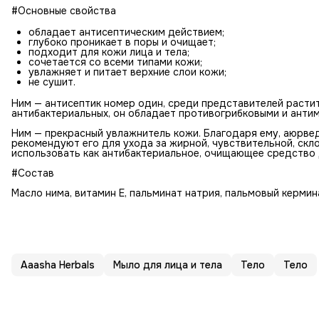
#Основные свойства
обладает антисептическим действием;
глубоко проникает в поры и очищает;
подходит для кожи лица и тела;
сочетается со всеми типами кожи;
увлажняет и питает верхние слои кожи;
не сушит.
Ним — антисептик номер один, среди представителей расти
антибактериальных, он обладает противогрибковыми и анти
Ним — прекрасный увлажнитель кожи. Благодаря ему, аюрве
рекомендуют его для ухода за жирной, чувствительной, скл
использовать как антибактериальное, очищающее средство д
#Состав
Масло нима, витамин Е, пальминат натрия, пальмовый кермин
Aaasha Herbals
Мыло для лица и тела
Тело
Тело