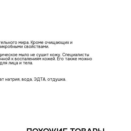
тельного мира. Кроме очищающих и
микробными свойствами.
дическое мыло не сушит кожу. Специалисты
онной к воспалениям кожей. Его также можно
ля лица и тела.
ат натрия, вода, ЭДТА, отдушка.