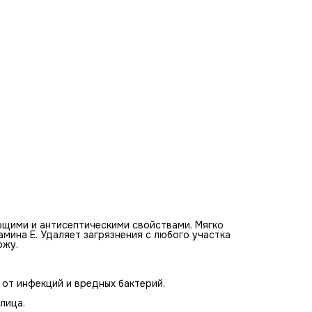
глубоко проникает в поры и очищает;
подходит для кожи лица и тела;
сочетается со всеми типами кожи;
увлажняет и питает верхние слои кожи;
не сушит.
Ним — антисептик номер один, среди представителей
растительного мира. Кроме очищающих и антибактериаль
он обладает противогрибковыми и антимикробными
свойствами.
Ним — прекрасный увлажнитель кожи. Благодаря ему,
аюрведическое мыло не сушит кожу. Специалисты
рекомендуют его для ухода за жирной, чувствительной,
склонной к воспалениям кожей. Его также можно
использовать как антибактериальное, очищающее средс
для лица и тела.
#Состав
Масло нима, витамин Е, пальминат натрия, пальмовый
керминат натрия, вода, ЭДТА, отдушка.
щими и антисептическими свойствами. Мягко
ина Е. Удаляет загрязнения с любого участка
ожу.
 от инфекций и вредных бактерий.
лица.