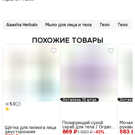
Aaasha Herbals
Мыло для лица и тела
Тело
Тело
ПОХОЖИЕ ТОВАРЫ
Осталось 10 штук
Осталас
5.0
(
2
)
Полирующий сухой
Мочалк
скраб для тела / Organic
рукавич
Щётка для пилинга лица
869 ₽
Berry Polish
583 ₽
натура
двусторонняя
1 580 ₽
−
45
%