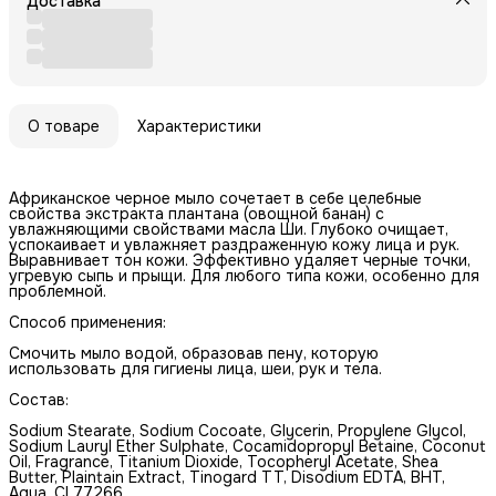
Доставка
О товаре
Характеристики
Африканское черное мыло сочетает в себе целебные
свойства экстракта плантана (овощной банан) с
увлажняющими свойствами масла Ши. Глубоко очищает,
успокаивает и увлажняет раздраженную кожу лица и рук.
Выравнивает тон кожи. Эффективно удаляет черные точки,
угревую сыпь и прыщи. Для любого типа кожи, особенно для
проблемной.
Способ применения:
Смочить мыло водой, образовав пену, которую
использовать для гигиены лица, шеи, рук и тела.
Состав:
Sodium Stearate, Sodium Cocoate, Glycerin, Propylene Glycol,
Sodium Lauryl Ether Sulphate, Cocamidopropyl Betaine, Coconut
Oil, Fragrance, Titanium Dioxide, Tocopheryl Acetate, Shea
Butter, Plaintain Extract, Tinogard TT, Disodium EDTA, BHT,
Aqua, CI 77266.