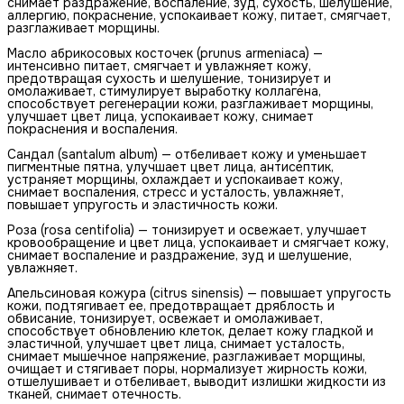
снимает раздражение, воспаление, зуд, сухость, шелушение,
аллергию, покраснение, успокаивает кожу, питает, смягчает,
разглаживает морщины.
Масло абрикосовых косточек (prunus armeniaca) —
интенсивно питает, смягчает и увлажняет кожу,
предотвращая сухость и шелушение, тонизирует и
омолаживает, стимулирует выработку коллагена,
способствует регенерации кожи, разглаживает морщины,
улучшает цвет лица, успокаивает кожу, снимает
покраснения и воспаления.
Сандал (santalum album) — отбеливает кожу и уменьшает
пигментные пятна, улучшает цвет лица, антисептик,
устраняет морщины, охлаждает и успокаивает кожу,
снимает воспаления, стресс и усталость, увлажняет,
повышает упругость и эластичность кожи.
Роза (rosa centifolia) — тонизирует и освежает, улучшает
кровообращение и цвет лица, успокаивает и смягчает кожу,
снимает воспаление и раздражение, зуд и шелушение,
увлажняет.
Апельсиновая кожура (citrus sinensis) — повышает упругость
кожи, подтягивает ее, предотвращает дряблость и
обвисание, тонизирует, освежает и омолаживает,
способствует обновлению клеток, делает кожу гладкой и
эластичной, улучшает цвет лица, снимает усталость,
снимает мышечное напряжение, разглаживает морщины,
очищает и стягивает поры, нормализует жирность кожи,
отшелушивает и отбеливает, выводит излишки жидкости из
тканей, снимает отечность.