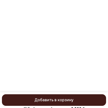
8 (977) 669-59-31
Режим работы
понедельник-пятница с 09:00 до 18:00
Эл. почта
mail@kristaller.pro
Эл. почта
Kristaller77@ya.ru
Добавить в корзину
ⓒ KristallerPro 2026. Все права защищены
Политика конфиденц