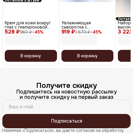
Осталось 3 штуки
Осталос
Крем для кожи вокруг
Увлажняющая
Набор
глаз с гиалуроновой
сыворотка с
высоко
528 ₽
кислотой, 70 мл
919 ₽
гиалуроновой кислотой
3 223
сыворо
960 ₽
−
45
%
1 670 ₽
−
45
%
/ H Hyaluronic Acid
восточ
Serum, 30 мл
Highly 
Orienta
15 мл x
В корзину
В корзину
Получите скидку
Подпишитесь на новостную рассылку
и получите скидку на первый заказ
Подписаться
Нажимая «Подписаться», вы даете согласие на обработку