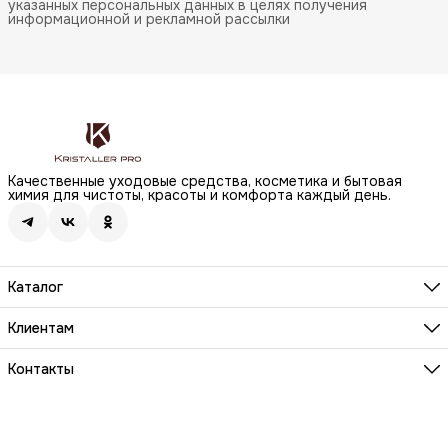
указанных персональных данных в целях получения
информационной и рекламной рассылки
Качественные уходовые средства, косметика и бытовая
химия для чистоты, красоты и комфорта каждый день.
Каталог
Бренды
Волосы
Клиентам
Лицо
О компании
Тело
Реквизиты
Контакты
Макияж
Условия сотрудничества
Бытовая химия
Адрес
Вопросы и ответы
Здоровье
г. Москва, Анненский проезд, д.1 стр. 20
Способы оплаты
Распродажа
Телефон
Заказы и доставка
8 (800) 200-18-85
Документы на товары
Телефон