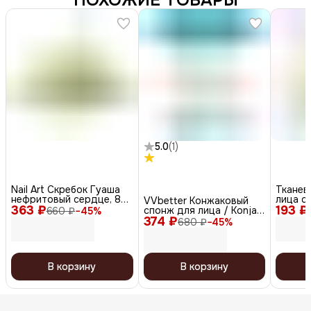
ПОХОЖИЕ ТОВАРЫ
5.0
(
1
)
Nail Art Скребок Гуаша
Тканев
нефритовый сердце, 8
лица с
VVbetter Конжаковый
363 ₽
см, светло-зелёный
193 ₽
центел
спонж для лица / Konjac
660 ₽
−
45
%
Vitamin
374 ₽
Sponge
680 ₽
−
45
%
Pack, 2
В корзину
В корзину