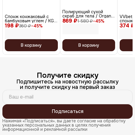
Полирующий сухой
скраб для тела / Organic
Спонж конжаковый с
VVbett
869 ₽
Berry Polish
бамбуковым углем / KG-
спонж 
1 580 ₽
−
45
%
198 ₽
007, полусфера
374 ₽
Spong
360 ₽
−
45
%
В корзину
В корзину
Получите скидку
Подпишитесь на новостную рассылку
и получите скидку на первый заказ
Подписаться
Нажимая «Подписаться», вы даете согласие на обработку
указанных персональных данных в целях получения
информационной и рекламной рассылки