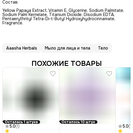
Состав:
Yellow Papaya Extract, Vitamin E, Glycerine, Sodium Palmitate,
Sodium Palm Kernelate, Titanium Dioxide, Disodium EDTA,
Pentaerythrityl Tetra-Di-t-Butyl Hydroxyhydrocinnamate,
Fragrance.
Aaasha Herbals
Мыло для лица и тела
Тело
ПОХОЖИЕ ТОВАРЫ
Осталась 1 штука
Осталось 10 штук
5.0
(
1
)
5.0
(
1
)